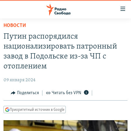
Ссылки
для
упрощенного
НОВОСТИ
ПРОГРАММЫ
доступа
Путин распорядился
ПОДКАСТЫ
Вернуться
национализировать патронный
к
АВТОРСКИЕ ПРОЕКТЫ
завод в Подольске из-за ЧП с
основному
ЦИТАТЫ СВОБОДЫ
содержанию
отоплением
Вернутся
МНЕНИЯ
к
09 января 2024
КУЛЬТУРА
главной
Поделиться
Читать без VPN
навигации
IDEL.РЕАЛИИ
Вернутся
КАВКАЗ.РЕАЛИИ
к
Приоритетный источник в Google
СЕВЕР.РЕАЛИИ
поиску
СИБИРЬ.РЕАЛИИ