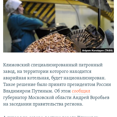
РАСПИСАНИЕ ВЕЩАНИЯ
ПОДПИШИТЕСЬ НА РАССЫЛКУ
СОЦИАЛЬНЫЕ СЕТИ
Все сайты РСЕ/РС
Климовский специализированный патронный
завод, на территории которого находится
аварийная котельная, будет национализирован.
Такое решение было принято президентом России
Владимиром Путиным. Об этом
сообщил
губернатор Московской области Андрей Воробьев
на заседании правительства региона.