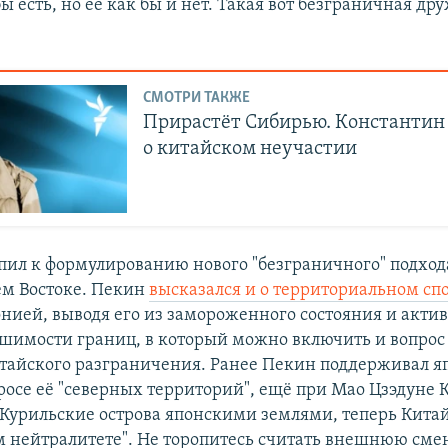
ы есть, но её как бы и нет. Такая вот безграничная др
СМОТРИ ТАКЖЕ
Прирастёт Сибирью. Константин
о китайском неучастии
пил к формулированию нового "безграничного" подход
ем Востоке. Пекин
высказался и о территориальном сп
онией, выводя его из замороженного состояния и акти
ушимости границ, в который можно включить и вопрос
тайского разграничения. Ранее Пекин поддерживал 
просе её "северных территорий", ещё при Мао Цзэдуне 
 Курильские острова японскими землями, теперь Китай
м нейтралитете". Не торопитесь считать внешнюю сме