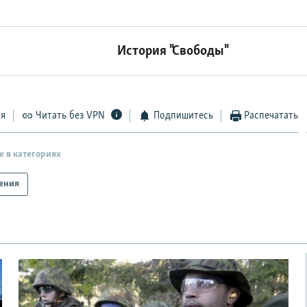
История "Свободы"
ся
Читать без VPN
Подпишитесь
Распечатать
е в категориях
ения