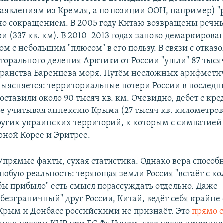
 заявлениям из Кремля, а по позиции ООН, например) 
о сокращением. В 2005 году Китаю возвращены речны
и (337 кв. км). В 2010–2013 годах заново демаркирова
 с небольшим "плюсом" в его пользу. В связи с отказо
торального деления Арктики от России "ушли" 87 тысяч
транства Баренцева моря. Путём несложных арифмети
ыясняется: территориальные потери России в последн
оставили около 90 тысяч кв. км. Очевидно, дебет с кр
же учитывая аннексию Крыма (27 тысяч кв. километров
угих украинских территорий, к которым с симпатией 
рной Корее и Эритрее.
Упрямые факты, сухая статистика. Однако вера способ
любую реальность: теряющая земли Россия "встаёт с кол
бы прибыло" есть смысл порассуждать отдельно. Даже
"безграничный" друг России, Китай, ведёт себя крайне
Крым и Донбасс российскими не признаёт. Это
прямо 