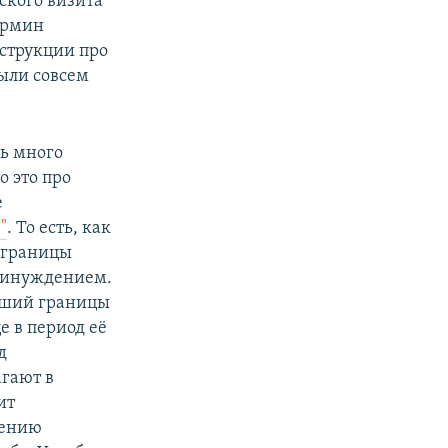
ского визита
ермин
струкции про
были совсем
нь много
о это про
е
"
. То есть, как
 границы
принуждением.
ивший границы
е в период её
д
гают в
ит
нению