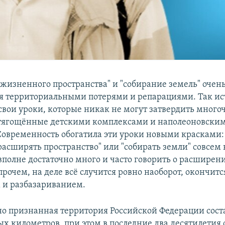
жизненного пространства" и "собирание земель" очень
я территориальными потерями и репарациями. Так ис
свои уроки, которые никак не могут затвердить мног
отягощённые детскими комплексами и наполеоновски
овременность обогатила эти уроки новыми красками:
расширять пространство" или "собирать земли" совсем 
вполне достаточно много и часто говорить о расширен
рочем, на деле всё случится ровно наоборот, окончитс
 и разбазариванием.
 признанная территория Российской Федерации соста
х километров, при этом в последние два десятилетия 