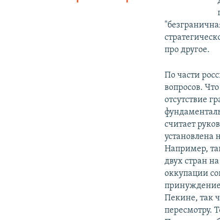
"безгранична
стратегическо
про другое.
По части рос
вопросов. Что
отсутствие г
фундаментал
считает руко
установлена 
Например, та
двух стран на
оккупации с
принуждением
Пекине, так 
пересмотру. 