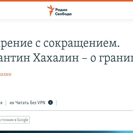
рение с сокращением.
антин Хахалин – о грани
халин
ся
Читать без VPN
сточник в Google