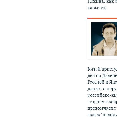
Пекина, как б
кавычек.
Китай присту
дел на Дальн
Россией и Яп
диалог о нер
российско-ки
сторону в во
провозгласил
своём "полно