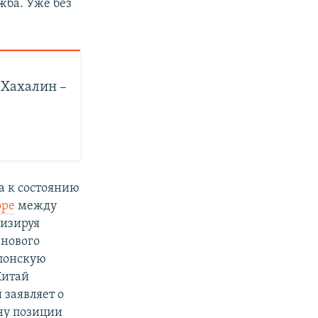
ужба. Уже без
 Хахалин –
а к состоянию
оре
между
визируя
 нового
японскую
Китай
 заявляет о
ну позиции