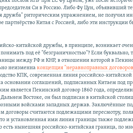
днях послом КНР при ЕС Фу Цуном, уже после историче
председателя Си в Россию. Либо Фу Цун, объявивший т
я дружба" риторическим упражнением, не получил ин
е партнёрство Китая с Россией, либо эти инструкции 
сийско-китайской дружбы, в принципе, возникает оче
 понимать под её "безграничностью"? Если буквально, т
раницы между РФ и КНР, в отношении которой в Пекин
ьно неизменна
концепция "неравноправных договоров
водство КПК, современная линия российско-китайской
на основании соглашений, подписанных Китаем под 
ким является Пекинский договор 1860 года, определ
 Дальнем Востоке, он был подписан в китайской столиц
оюзными войсками западных держав. Заключённые по
 договоры считаются подлежащими пересмотру, пола
что и установленная ими линия границы также подлеж
То есть нынешняя российско-китайская граница, по м