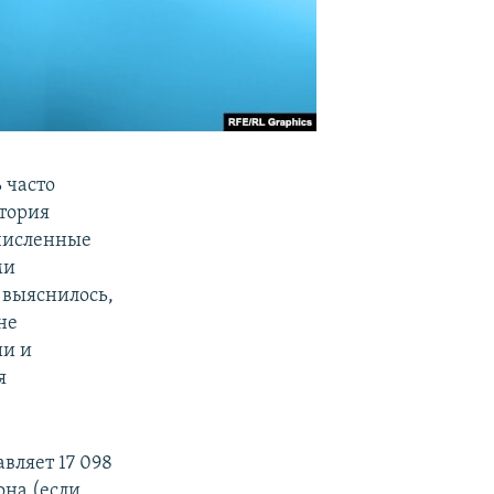
 часто
тория
очисленные
ми
 выяснилось,
не
ии и
я
вляет 17 098
она (если