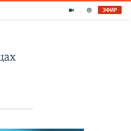
ЭФИР
цах