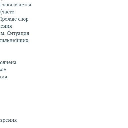
а заключается
(часто
 Прежде спор
нения
ым. Ситуация
А сильнейших
полнена
вое
ния
,
 зрения