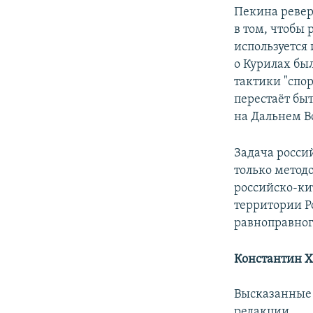
Пекина ревер
в том, чтобы
используется
о Курилах бы
тактики "спо
перестаёт бы
на Дальнем Во
Задача росси
только метод
российско-ки
территории Р
равноправног
Константин Х
Высказанные 
редакции