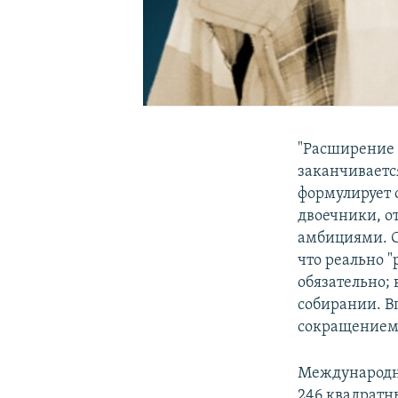
"Расширение 
заканчиваетс
формулирует 
двоечники, 
амбициями. С
что реально "
обязательно; 
собирании. Вп
сокращением
Международно
246 квадратны