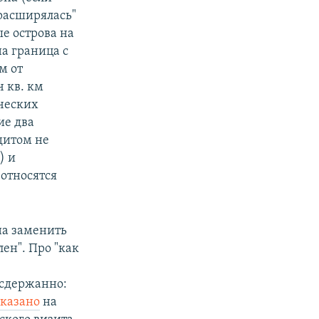
"расширялась"
е острова на
на граница с
м от
 кв. км
ческих
ие два
едитом не
) и
относятся
на заменить
ен". Про "как
 сдержанно:
сказано
на