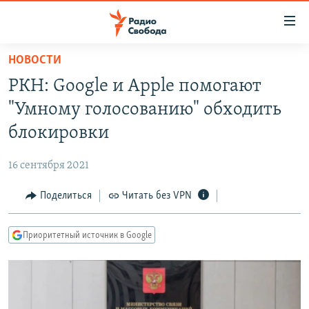
Ссылки
для
упрощенного
НОВОСТИ
ПРОГРАММЫ
доступа
РКН: Google и Apple помогают
ПОДКАСТЫ
Вернуться
"Умному голосованию" обходить
к
АВТОРСКИЕ ПРОЕКТЫ
блокировки
основному
ЦИТАТЫ СВОБОДЫ
содержанию
16 сентября 2021
Вернутся
МНЕНИЯ
к
Поделиться
Читать без VPN
КУЛЬТУРА
главной
навигации
IDEL.РЕАЛИИ
Приоритетный источник в Google
Вернутся
КАВКАЗ.РЕАЛИИ
к
СЕВЕР.РЕАЛИИ
поиску
СИБИРЬ.РЕАЛИИ