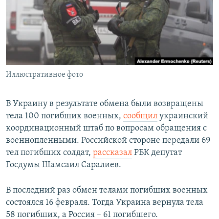
РАСПИСАНИЕ ВЕЩАНИЯ
ПОДПИШИТЕСЬ НА РАССЫЛКУ
СОЦИАЛЬНЫЕ СЕТИ
Иллюстративное фото
В Украину в результате обмена были возвращены
тела 100 погибших военных,
сообщил
украинский
Все сайты РСЕ/РС
координационный штаб по вопросам обращения с
военнопленными. Российской стороне передали 69
тел погибших солдат,
рассказал
РБК депутат
Госдумы Шамсаил Саралиев.
В последний раз обмен телами погибших военных
состоялся 16 февраля. Тогда Украина вернула тела
58 погибших, а Россия – 61 погибшего.