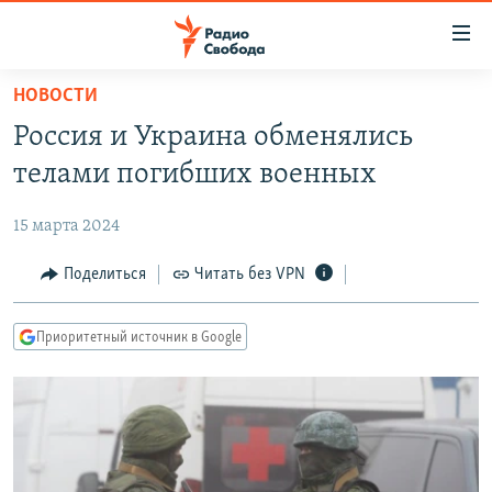
Ссылки
для
упрощенного
НОВОСТИ
ПРОГРАММЫ
доступа
Россия и Украина обменялись
ПОДКАСТЫ
Вернуться
телами погибших военных
к
АВТОРСКИЕ ПРОЕКТЫ
основному
15 марта 2024
ЦИТАТЫ СВОБОДЫ
содержанию
Вернутся
МНЕНИЯ
Поделиться
Читать без VPN
к
КУЛЬТУРА
главной
Приоритетный источник в Google
навигации
IDEL.РЕАЛИИ
Вернутся
КАВКАЗ.РЕАЛИИ
к
СЕВЕР.РЕАЛИИ
поиску
СИБИРЬ.РЕАЛИИ