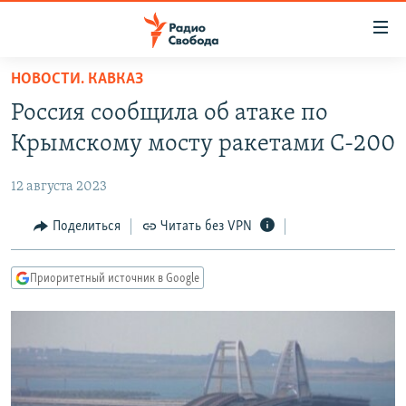
Ссылки
для
упрощенного
НОВОСТИ. КАВКАЗ
ПРОГРАММЫ
доступа
Россия сообщила об атаке по
ПОДКАСТЫ
Вернуться
Крымскому мосту ракетами С-200
к
АВТОРСКИЕ ПРОЕКТЫ
основному
12 августа 2023
ЦИТАТЫ СВОБОДЫ
содержанию
Вернутся
МНЕНИЯ
Поделиться
Читать без VPN
к
КУЛЬТУРА
главной
Приоритетный источник в Google
навигации
IDEL.РЕАЛИИ
Вернутся
КАВКАЗ.РЕАЛИИ
к
СЕВЕР.РЕАЛИИ
поиску
СИБИРЬ.РЕАЛИИ