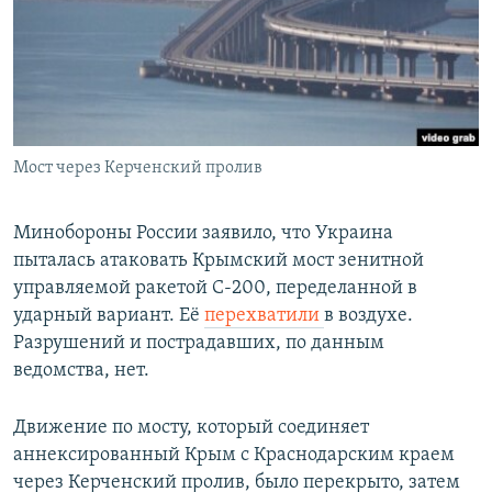
РАСПИСАНИЕ ВЕЩАНИЯ
ПОДПИШИТЕСЬ НА РАССЫЛКУ
СОЦИАЛЬНЫЕ СЕТИ
Мост через Керченский пролив
Минобороны России заявило, что Украина
пыталась атаковать Крымский мост зенитной
Все сайты РСЕ/РС
управляемой ракетой С-200, переделанной в
ударный вариант. Её
перехватили
в воздухе.
Разрушений и пострадавших, по данным
ведомства, нет.
Движение по мосту, который соединяет
аннексированный Крым с Краснодарским краем
через Керченский пролив, было перекрыто, затем