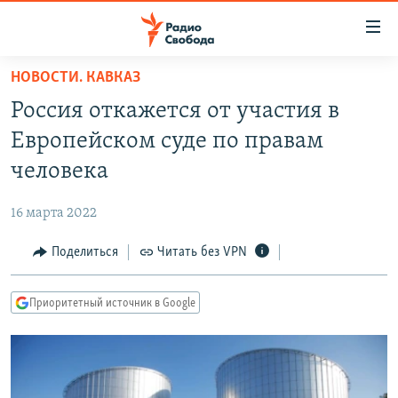
Ссылки
для
упрощенного
НОВОСТИ. КАВКАЗ
ПРОГРАММЫ
доступа
Россия откажется от участия в
ПОДКАСТЫ
Вернуться
Европейском суде по правам
к
АВТОРСКИЕ ПРОЕКТЫ
человека
основному
ЦИТАТЫ СВОБОДЫ
содержанию
16 марта 2022
Вернутся
МНЕНИЯ
к
Поделиться
Читать без VPN
КУЛЬТУРА
главной
навигации
IDEL.РЕАЛИИ
Приоритетный источник в Google
Вернутся
КАВКАЗ.РЕАЛИИ
к
СЕВЕР.РЕАЛИИ
поиску
СИБИРЬ.РЕАЛИИ