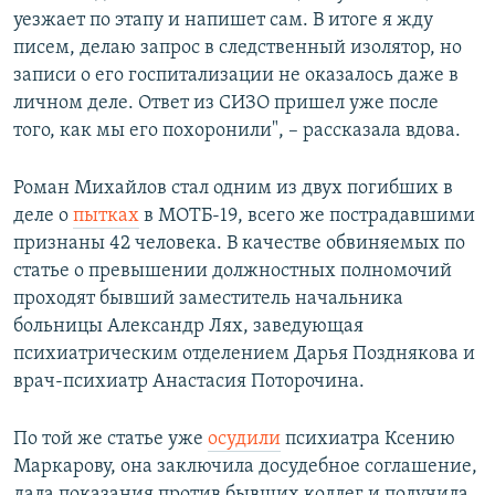
уезжает по этапу и напишет сам. В итоге я жду
писем, делаю запрос в следственный изолятор, но
записи о его госпитализации не оказалось даже в
личном деле. Ответ из СИЗО пришел уже после
того, как мы его похоронили", – рассказала вдова.
Роман Михайлов стал одним из двух погибших в
деле о
пытках
в МОТБ-19, всего же пострадавшими
признаны 42 человека. В качестве обвиняемых по
статье о превышении должностных полномочий
проходят бывший заместитель начальника
больницы Александр Лях, заведующая
психиатрическим отделением Дарья Позднякова и
врач-психиатр Анастасия Поторочина.
По той же статье уже
осудили
психиатра Ксению
Маркарову, она заключила досудебное соглашение,
дала показания против бывших коллег и получила