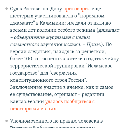
Суд в Ростове-на-Дону
приговорил
еще
шестерых участников дела о "тюремном
джамаате" в Калмыкии: им дали от пяти до
восьми лет колонии особого режима (
джамаат
– объединение мусульман с целью
совместного изучения ислама. – Прим.
). По
версии следствия, находясь за решеткой,
более 100 заключенных хотели создать ячейку
террористической группировки "Исламское
государство" для "свержения
конституционного строя России".
Заключенные участие в ячейке, как и самое
ее существование, отрицают – редакции
Кавказ.Реалии
удалось пообщаться с
некоторыми из них
.
Уполномоченного по правам человека в