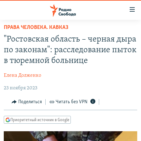
Ссылки
для
упрощенного
ПРАВА ЧЕЛОВЕКА. КАВКАЗ
ПРОГРАММЫ
доступа
"Ростовская область – черная дыра
ПОДКАСТЫ
Вернуться
по законам": расследование пыток
к
АВТОРСКИЕ ПРОЕКТЫ
в тюремной больнице
основному
ЦИТАТЫ СВОБОДЫ
содержанию
Елена Долженко
Вернутся
МНЕНИЯ
к
23 ноября 2023
КУЛЬТУРА
главной
навигации
IDEL.РЕАЛИИ
Поделиться
Читать без VPN
Вернутся
КАВКАЗ.РЕАЛИИ
к
Приоритетный источник в Google
СЕВЕР.РЕАЛИИ
поиску
СИБИРЬ.РЕАЛИИ