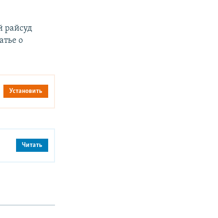
й райсуд
атье о
Установить
Читать