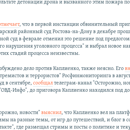
зультате детонации дрона и вызванного этим пожара по
отмечает
, что в первой инстанции обвинительный приг
рский районный суд Ростова-на-Дону в декабре прошл
тной суд в феврале отменил это решение под предлогом
го нарушения уголовного процесса" и выбрал новое на
этих стадий процесса неизвестны.
озбуждено дело против Каплиенко, также неясно. Его
в
стремистов и террористов" Росфинмониторинга в авгус
уд в сентябре,
сообщал
телеграм-канал "Осторожно, нов
ОВД-Инфо", до приговора Каплиенко находился под 
орожно, новости"
выяснил
, что Каплиенко вел на плат
имы на разные темы, от игр до путешествий, и блог в 
такте", где размещал стримы и посты о политике и те