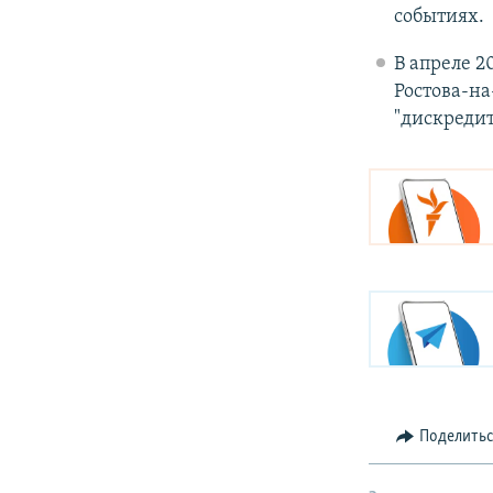
событиях.
В апреле 2
Ростова-на
"дискреди
Поделить