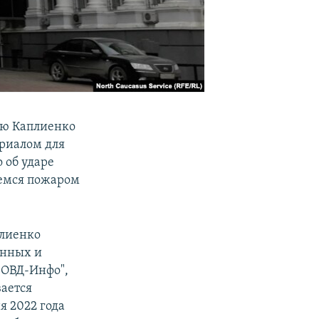
ею Каплиенко
ериалом для
 об ударе
шемся пожаром
плиенко
енных и
"ОВД-Инфо",
вается
я 2022 года