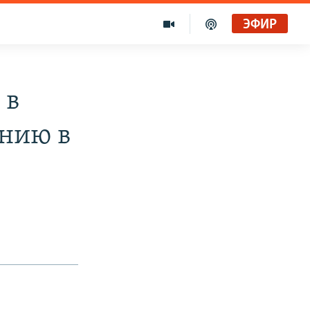
ЭФИР
 в
ению в