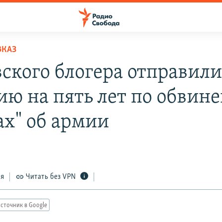
ВКАЗ
вского блогера отправили
ию на пять лет по обвин
ах" об армии
ся
Читать без VPN
сточник в Google