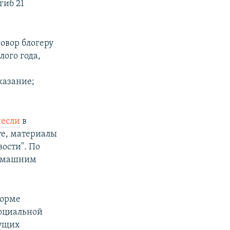
гиб 21
овор блогеру
ого года,
казание;
несли
в
те, материалы
ости". По
домашним
формe
социальной
кущих