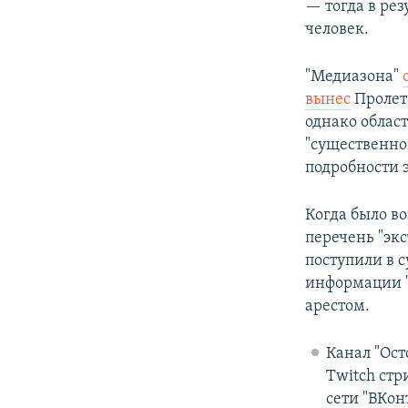
— тогда в ре
человек.
"Медиазона"
вынес
Пролета
однако облас
"существенно
подробности 
Когда было в
перечень "эк
поступили в с
информации "
арестом.
Канал "Ост
Twitch стр
сети "ВКон