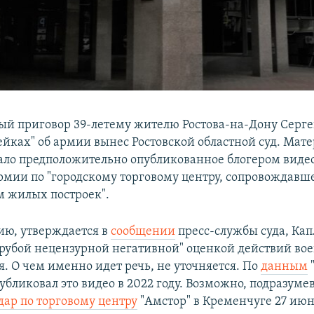
й приговор 39-летему жителю Ростова-на-Дону Серг
фейках" об армии вынес Ростовской областной суд. Мат
ало предположительно опубликованное блогером видео
рмии по "городскому торговому центру, сопровождав
 жилых построек".
ию, утверждается в
сообщении
пресс-службы суда, Ка
грубой нецензурной негативной" оценкой действий во
. О чем именно идет речь, не уточняется. По
данным
бликовал это видео в 2022 году. Возможно, подразуме
дар по торговому центру
"Амстор" в Кременчуге 27 июн