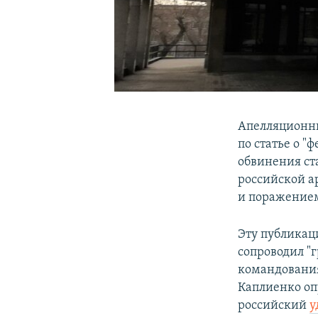
Апелляционны
по статье о "
обвинения ст
российской а
и поражением
Эту публикац
сопроводил "
командования
Каплиенко опу
российский
у