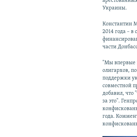
арестованных
Украины.
Константин М
2014 года – в
финансирован
части Донбас
"Мы впервые 
олигархов, п
поддержки ук
совместной п
добавил, что 
за это". Ген
конфискованн
года. Коммен
конфискован