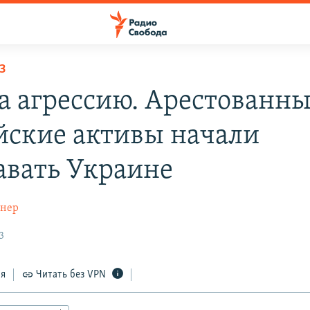
З
за агрессию. Арестованн
йские активы начали
авать Украине
гнер
3
ся
Читать без VPN