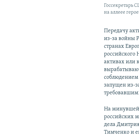
Госсекретарь 
на аллеее геро
Передачу акт
из-за войны 
странах Европ
российского 
активах или 
вырабатывают
соблюдением 
запущен из-з
требовавшим
На минувшей 
российских м
дела Дмитрия
Тимченко и е