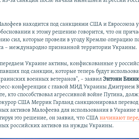
 из-за санкций после начала нынешней агрессии Росс
алофеев находится под санкциями США и Евросоюза уж
 обосновании к этому решению говорится, что он прича
ию сил, которые провели в угоду Кремлю операцию п
са – международно признанной территории Украины.
передаем Украине активы, конфискованные у россий
опавших под санкции, которые теперь будут использова
раинских военных ветеранов", – заявил
Энтони Блин
ресс-конференции с главой МИД Украины Дмитрием К
"те, кто способствовал агрессивной войне Путина, дол
прокурор США Меррик Гарланд санкционировал перевод
ых активов Малофеева для использования в Украине в
тируя это решение, он заявил, что США
начинают пере
ных российских активов на нужды Украины.