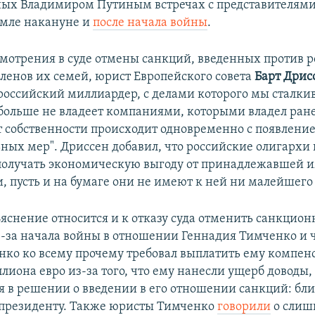
ых Владимиром Путиным встречах с представителями
емле накануне и
после начала войны
.
смотрения в суде отмены санкций, введенных против 
членов их семей, юрист Европейского совета
Барт Дрис
российский миллиардер, с делами которого мы сталки
о больше не владеет компаниями, которыми владел ране
т собственности происходит одновременно с появлени
ных мер". Дриссен добавил, что российские олигархи 
олучать экономическую выгоду от принадлежавшей и
и, пусть и на бумаге они не имеют к ней ни малейшег
ъяснение относится и к отказу суда отменить санкцио
-за начала войны в отношении Геннадия Тимченко и ч
нко ко всему прочему требовал выплатить ему компен
лиона евро из-за того, что ему нанесли ущерб доводы,
 в решении о введении в его отношении санкций: бли
президенту. Также юристы Тимченко
говорили
о слиш