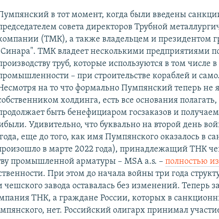
Пумпянский в тот момент, когда были введены санкци
председателем совета директоров Трубной металлурги
компании (ТМК), а также владельцем и президентом 
"Синара". ТМК владеет несколькими предприятиями п
производству труб, которые используются в том числе 
промышленности – при строительстве кораблей и само
Несмотря на то что формально Пумпянский теперь не я
собственником холдинга, есть все основания полагать, 
продолжает быть бенефициаром госзаказов и получаем
ибыли. Удивительно, что буквально на второй день вой
года, еще до того, как имя Пумпянского оказалось в 
 произошло в марте 2022 года), принадлежащий ТНК ч
тву промышленной арматуры – MSA a.s. –
полностью и
ственности. При этом до начала войны три года структ
и чешского завода оставалась без изменений. Теперь з
омпания ТНК, а граждане России, которых в санкционн
умпянского, нет. Российский олигарх принимал участи