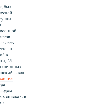
и, был
ческой
группы
о
в военной
летов.
вляется
что он
ой в
ны, 25
санкционных
ешский завод
зменил
ура
аводом
ых списках, в
е в