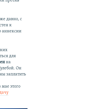
ии против
е давно, с
стен к
о аннексии
ских
ться для
кен
на
улебой. Он
жны заплатить
 мае этого
дачу