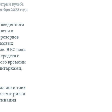
итрий Кулеба
ятбря 2023 года
 введенного
ают и в
 резервов
нсовых
в. В ЕС пока
средств с
него времени
лигархами,
ил иски трех
рассматривал
Геннадия