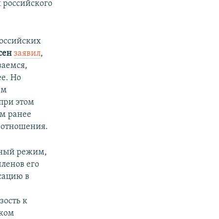
 российского
российских
сен
заявил
,
ваемся,
е. Но
ем
при этом
м ранее
о отношения.
нный режим,
ленов его
сацию в
зость к
ком