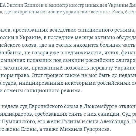
США Энтони Блинкен и министр иностранных дел Украины Дм
ев, где похоронены погибшие украинские военные. Киев, 6 сен
ивов, арестованных вследствие санкционного режима,
России в Украине, в последние месяцы активно обсужд
ейского союза, где на счетах находится большая часть
Нацбанка, не говоря уже о недвижимости, яхтах, фина
компаниях попавших под санкции российских олигархо
 механизм, призванный позволить передачу Украине 
норм права. Этот процесс также не мог быть до недав
а судов, инициированных некоторыми российскими о
и отмены санкционного режима.
неделе суд Европейского союза в Люксембурге отклон
иллиардеров, требовавших снять с них санкции. Суд 
 Пумпянского, его жены Галины и сына Александра, 
го жены Елены, а также Михаила Гуцериева.