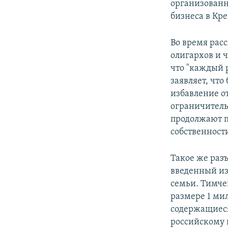
организованн
бизнеса в Кр
Во время рас
олигархов и 
что "каждый 
заявляет, чт
избавление о
ограничитель
продолжают п
собственност
Такое же раз
введенный из
семьи. Тимче
размере 1 мил
содержащиеся
российскому 