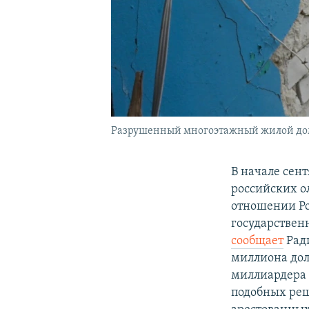
Разрушенный многоэтажный жилой до
В начале сен
российских о
отношении Ро
государствен
сообщает
Ради
миллиона дол
миллиардера 
подобных реш