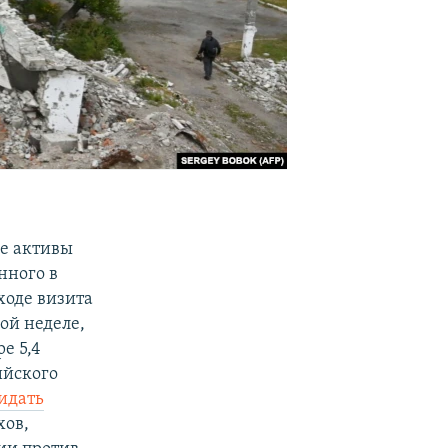
е активы
нного в
ходе визита
ой неделе,
е 5,4
ийского
идать
хов,