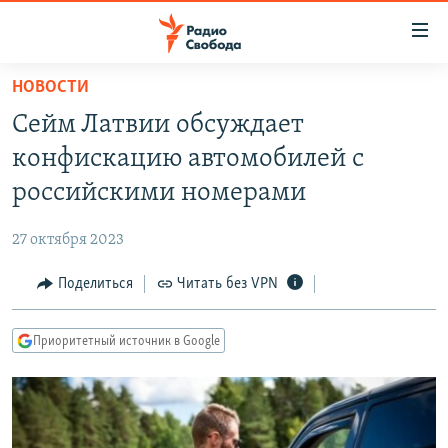
Ссылки
для
упрощенного
НОВОСТИ
ПРОГРАММЫ
доступа
Сейм Латвии обсуждает
ПОДКАСТЫ
Вернуться
конфискацию автомобилей с
к
АВТОРСКИЕ ПРОЕКТЫ
российскими номерами
основному
ЦИТАТЫ СВОБОДЫ
содержанию
27 октября 2023
Вернутся
МНЕНИЯ
к
Поделиться
Читать без VPN
КУЛЬТУРА
главной
навигации
IDEL.РЕАЛИИ
Приоритетный источник в Google
Вернутся
КАВКАЗ.РЕАЛИИ
к
СЕВЕР.РЕАЛИИ
поиску
СИБИРЬ.РЕАЛИИ