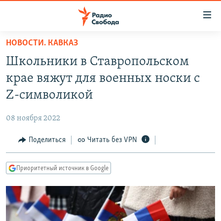
Ссылки
для
упрощенного
НОВОСТИ. КАВКАЗ
ПРОГРАММЫ
доступа
Школьники в Ставропольском
ПОДКАСТЫ
Вернуться
крае вяжут для военных носки с
к
АВТОРСКИЕ ПРОЕКТЫ
Z-символикой
основному
ЦИТАТЫ СВОБОДЫ
содержанию
08 ноября 2022
Вернутся
МНЕНИЯ
к
Поделиться
Читать без VPN
КУЛЬТУРА
главной
навигации
IDEL.РЕАЛИИ
Приоритетный источник в Google
Вернутся
КАВКАЗ.РЕАЛИИ
к
СЕВЕР.РЕАЛИИ
поиску
СИБИРЬ.РЕАЛИИ