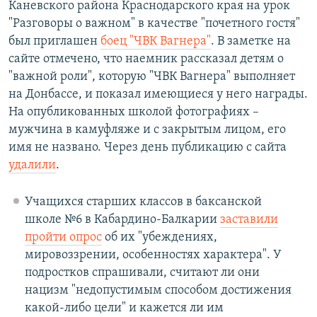
Каневского района Краснодарского края на урок
"Разговоры о важном" в качестве "почетного гостя"
был приглашен
боец "ЧВК Вагнера"
. В заметке на
сайте отмечено, что наемник рассказал детям о
"важной роли", которую "ЧВК Вагнера" выполняет
на Донбассе, и показал имеющиеся у него награды.
На опубликованных школой фотографиях –
мужчина в камуфляже и с закрытым лицом, его
имя не названо. Через день публикацию с сайта
удалили
.
Учащихся старших классов в баксанской
школе №6 в Кабардино-Балкарии
заставили
пройти опрос
об их "убеждениях,
мировоззрении, особенностях характера". У
подростков спрашивали, считают ли они
нацизм "недопустимым способом достижения
какой-либо цели" и кажется ли им