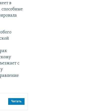
меет в
 способные
рировала
собого
ской
драх
скому
съезжает с
му
правление
Читать