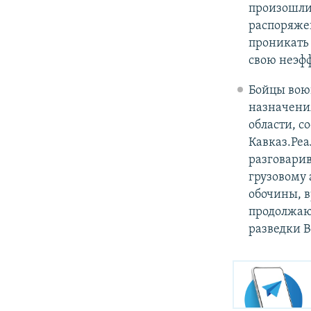
произошли
распоряже
проникать 
свою неэф
Бойцы воюю
назначени
области, с
Кавказ.Реа
разговари
грузовому 
обочины, в
продолжают
разведки 