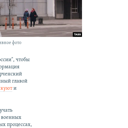
ивное фото
ссии", чтобы
формация
ерченский
нный главой
икуют
и
лучать
и военных
ых процессах,