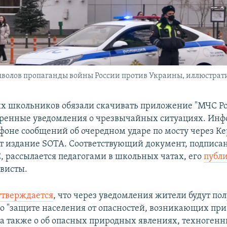
мволов пропаганды войны России против Украины, иллюстрат
х школьников обязали скачивать приложение "МЧС Ро
тренные уведомления о чрезвычайных ситуациях. Ин
 фоне сообщений об очередном ударе по мосту через К
т издание SOTA. Соответствующий документ, подписа
, рассылается педагогами в школьных чатах, его
публ
висты.
утверждается
, что через уведомления жители будут по
 "защите населения от опасностей, возникающих пр
 а также о об опасных природных явлениях, техногенн