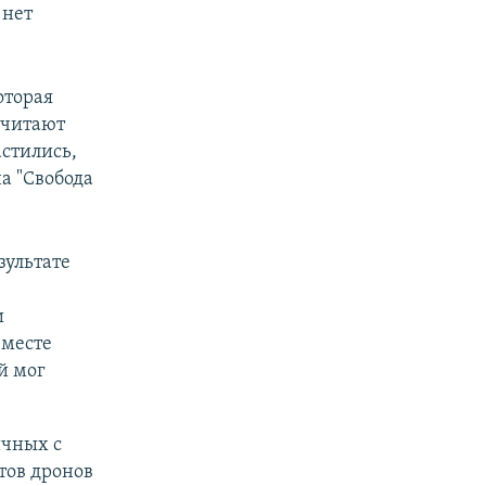
 нет
оторая
считают
астились,
а "Свобода
езультате
и
 месте
й мог
ичных с
тов дронов