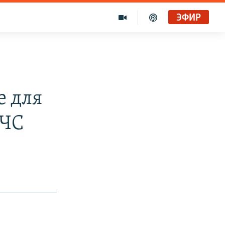
ЭФИР
е для
МЧС