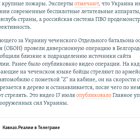
 крупные пожары. Эксперты
отмечают,
что Украина и
нии современные беспилотные летательные аппараты,
вглубь страны, а российская система ПВО продемонст
фективность.
щего за Украину чеченского Отдельного батальона о
я (ОБОН) провели диверсионную операцию в Белгород
ообщили близкие к подразделению источники сайта
лии. Ранее было опубликовано видео операции. На ка
вающие на чеченском языке бойцы стреляют по армей
автомобилю с пометкой "Z" на кабине, он на скорости 
резается в дерево и останавливается, после чего по не
 стрелять. Это видео 17 июля
опубликовало
Главное у
Вооруженных сил Украины.
Кавказ.Реалии в
Телеграме