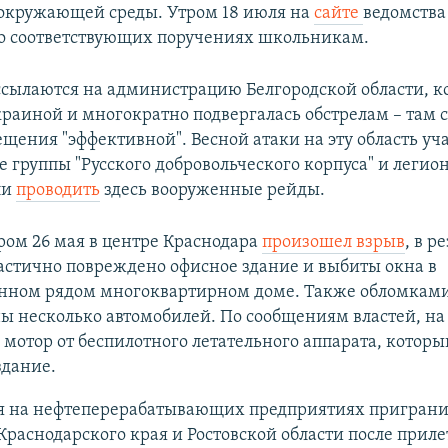
окружающей среды. Утром 18 июля на
сайте
ведомства
о соответствующих поручениях школьникам.
ссылаются на администрацию Белгородской области, к
краиной и многократно подвергалась обстрелам – там 
щения "эффективной". Весной атаки на эту область уч
 группы "Русского добровольческого корпуса" и легион
ли
проводить
здесь вооруженные рейды.
ом 26 мая в центре Краснодара
произошел взрыв
, в р
астично повреждено офисное здание и выбиты окна в
нном рядом многоквартирном доме. Также обломкам
 несколько автомобилей. По сообщениям властей, на
мотор от беспилотного летательного аппарата, которы
здание.
мая на нефтеперерабатывающих предприятиях пригран
раснодарского края и Ростовской области после приле