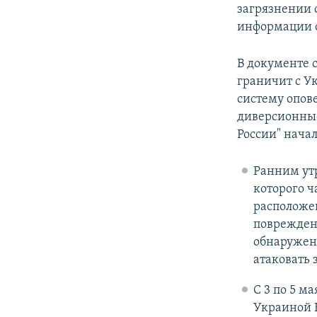
загрязнении 
информации 
В документе 
граничит с У
систему опове
диверсионные
России" нача
Ранним утр
которого ч
расположе
повреждены
обнаружен 
атаковать 
С 3 по 5 
Украиной К