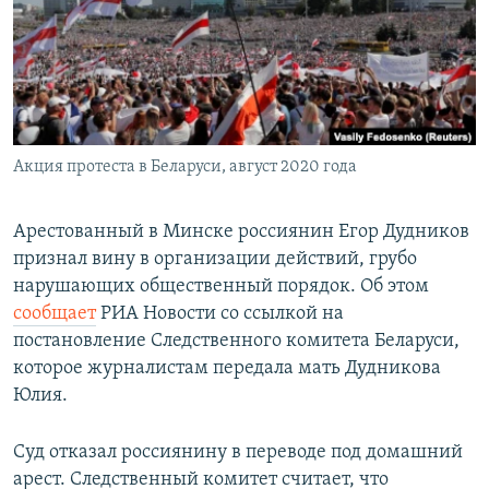
РАСПИСАНИЕ ВЕЩАНИЯ
ПОДПИШИТЕСЬ НА РАССЫЛКУ
СОЦИАЛЬНЫЕ СЕТИ
Акция протеста в Беларуси, август 2020 года
Арестованный в Минске россиянин Егор Дудников
признал вину в организации действий, грубо
Все сайты РСЕ/РС
нарушающих общественный порядок. Об этом
сообщает
РИА Новости со ссылкой на
постановление Следственного комитета Беларуси,
которое журналистам передала мать Дудникова
Юлия.
Суд отказал россиянину в переводе под домашний
арест. Следственный комитет считает, что