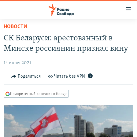
Ссылки
для
упрощенного
НОВОСТИ
ПРОГРАММЫ
доступа
СК Беларуси: арестованный в
ПОДКАСТЫ
Вернуться
Минске россиянин признал вину
к
АВТОРСКИЕ ПРОЕКТЫ
основному
14 июля 2021
ЦИТАТЫ СВОБОДЫ
содержанию
Вернутся
МНЕНИЯ
Поделиться
Читать без VPN
к
КУЛЬТУРА
главной
Приоритетный источник в Google
навигации
IDEL.РЕАЛИИ
Вернутся
КАВКАЗ.РЕАЛИИ
к
СЕВЕР.РЕАЛИИ
поиску
СИБИРЬ.РЕАЛИИ