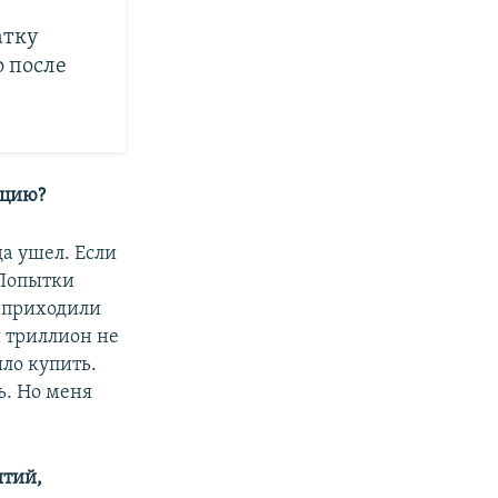
атку
 после
ацию?
да ушел. Если
 Попытки
и приходили
и триллион не
ло купить.
ь. Но меня
ытий,