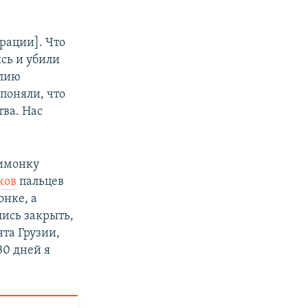
рации]. Что
ись и убили
илию
поняли, что
ва. Нас
лимонку
ков
пальцев
онке, а
лись закрыть,
та Грузии,
30 дней я