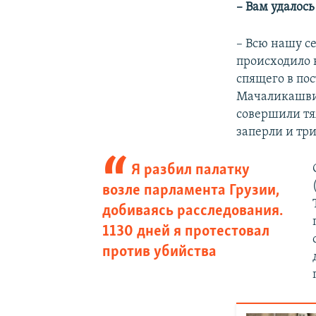
– Вам удалось
– Всю нашу с
происходило в
спящего в по
Мачаликашвил
совершили тя
заперли и три
Я разбил палатку
возле парламента Грузии,
добиваясь расследования.
1130 дней я протестовал
против убийства