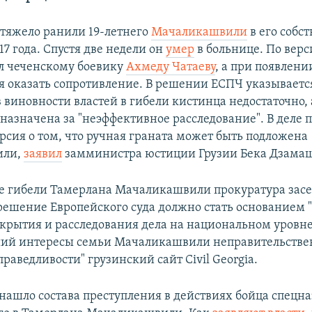
тяжело ранили 19-летнего
Мачаликашвили
в его собс
17 года. Спустя две недели он
умер
в больнице. По верс
л чеченскому боевику
Ахмеду Чатаеву
, а при появлени
я оказать сопротивление. В решении ЕСПЧ указывается
 виновности властей в гибели кистинца недостаточно, 
назначена за "неэффективное расследование". В деле 
рсия о том, что ручная граната может быть подложена
или,
заявил
замминистра юстиции Грузии Бека Дзама
е гибели Тамерлана Мачаликашвили прокуратура засе
 решение Европейского суда должно стать основанием 
ткрытия и расследования дела на национальном уровне
ший интересы семьи Мачаликашвили неправительстве
раведливости" грузинский сайт Civil Georgia.
 нашло состава преступления в действиях бойца спецна