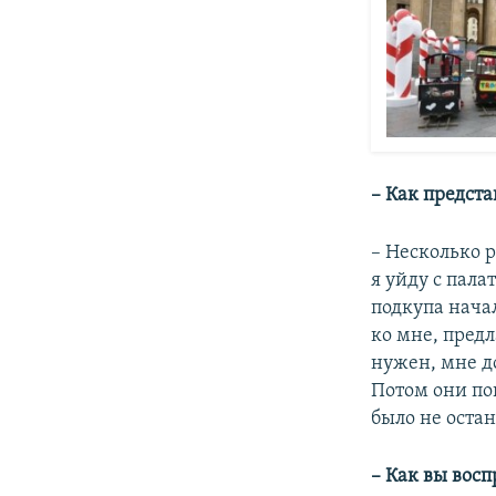
– Как предст
– Несколько 
я уйду с пал
подкупа нача
ко мне, предл
нужен, мне д
Потом они пон
было не остан
– Как вы восп