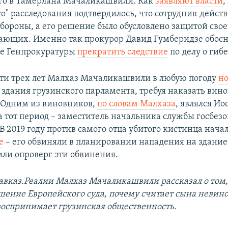
го в Тамерлана Мачаликашвили. Как
заявляют власти
,
о" расследования подтвердилось, что сотрудник действ
бороны, а его решение было обусловлено защитой сво
ющих. Именно так прокурор Давид Гумберидзе обосн
ие Генпрокуратуры
прекратить следствие
по делу о гиб
чти трех лет Малхаз Мачаликашвили в любую погоду
но
 здания грузинского парламента, требуя наказать вин
 Одним из виновников,
по словам Малхаза
, являлся Ио
а тот период – заместитель начальника службы госбез
 В 2019 году против самого отца убитого кистинца нача
е
– его обвиняли в планировании нападения на здание
и опроверг эти обвинения.
авказ.Реалии Малхаз Мачаликашвили рассказал о том,
шение Европейского суда, почему считает сына невин
воспринимает грузинская общественность.