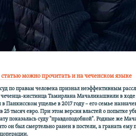
 статью можно прочитать и на чеченском языке
суд по правам человека признал неэффективным расс
и чеченца-кистинца Тамирлана Мачаликашвили в ходе
 в Панкисском ущелье в 2017 году – его семье назначе
 25 тысяч евро. При этом версия властей о попытке уб
нату показалась суду "правдоподобной". Родные же М
что он был смертельно ранен в постели, а граната ему
ецоперации.