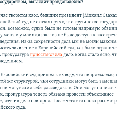
осударством, выглядит правдоподобно?
ейчас творится хаос, бывший президент [Михаил Саак
ропейский суд не сказал прямо, что грузинское государ
он. Возможно, судьи были не готовы напрямую обвини
 у меня и у моих адвокатов не было доступа к засекре
ледствия. Из-за секретности дела мы не могли макси
исать заявление в Европейский суд, мы были огранич
А прокуратура
приостановила
дело, когда стало ясно, ч
следствием.
 Европейский суд пришел к выводу, что неприемлемо, 
 той же структурой, чьи сотрудники могут быть замеша
 не могут сами себя расследовать. Они могут написать 
м, прокуратура теперь обязана провести объективное
, изучив дело повторно. После чего его снова рассмот
йского суда.