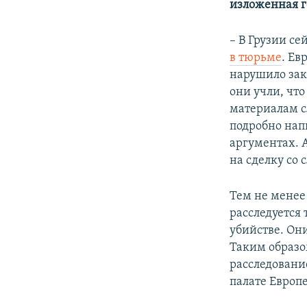
изложенная г
– В Грузии с
в тюрьме
. Ев
нарушило зак
они учли, что
материалам с
подробно нап
аргументах. 
на сделку со 
Тем не менее
расследуется
убийстве. Они
Таким образо
расследование
палате Европе