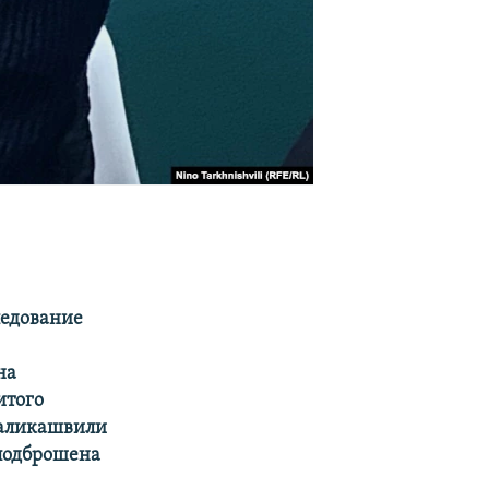
ледование
на
итого
ачаликашвили
 подброшена