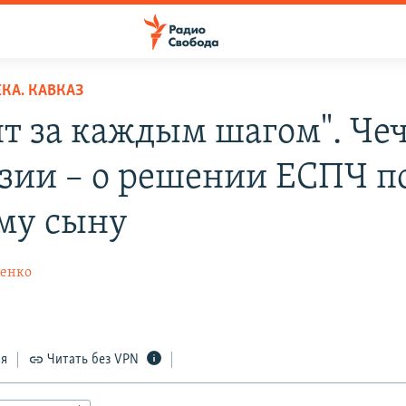
КА. КАВКАЗ
ят за каждым шагом". Че
узии – о решении ЕСПЧ п
му сыну
ченко
ся
Читать без VPN