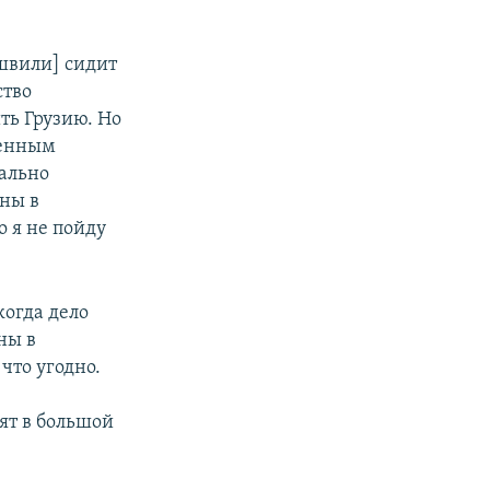
ашвили] сидит
ство
ть Грузию. Но
ченным
мально
ены в
то я не пойду
когда дело
ны в
что угодно.
рят в большой