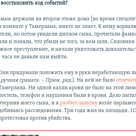
 восстановить ход событий?
емью держали на втором этаже дома [во время спецопе
 комнате у Тамерлана, никто не знает. К нему ворвал
стели, но потом увидели диплом сына, прочитали фам
и и поняли, что убили не того, за кем шли. Силовики 
жкое преступление, и начали уничтожать доказательст
 часа не давали нам выйти.
Они придумали положить ему в руки неработающую 
(
ручная граната. – Прим. ред.
). На ней не было
отпечат
Тамерлана. Ни одной капли крови не было на этой лим
постель, телефон и наушники были в крови. Дело пыта
очернив моего сына, и я
разбил палатку
возле парламен
добиваясь расследования. Три года жил на площади. 11
протестовал против убийства.