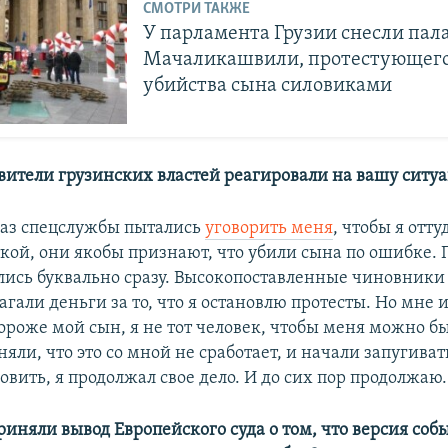
СМОТРИ ТАКЖЕ
У парламента Грузии снесли пал
Мачаликашвили, протестующего
убийства сына силовиками
авители грузинских властей реагировали на вашу ситу
раз спецслужбы пытались
уговорить меня
, чтобы я отту
аткой, они якобы признают, что убили сына по ошибке.
лись буквально сразу. Высокопоставленные чиновник
агали деньги за то, что я остановлю протесты. Но мне 
ороже мой сын, я не тот человек, чтобы меня можно бы
яли, что это со мной не сработает, и начали запугиват
овить, я продолжал свое дело. И до сих пор продолжаю.
риняли вывод Европейского суда о том, что версия соб