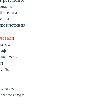
 в результате
овал в
ей жизни и
овал
ели кистинца.
чевал
в
овных в
сиф
опасности
ли
 СГБ.
 как он
овным и как