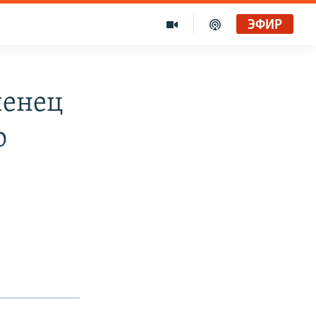
ЭФИР
ченец
о