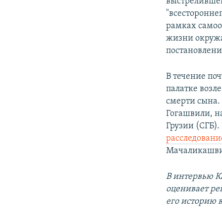
выстреливше
"всестороннег
рамках самоо
жизни окружа
постановлен
В течение по
палатке возле
смерти сына.
Гогашвили, н
Грузии (СГБ).
расследовани
Мачаликашвил
В интервью К
оценивает ре
его историю 