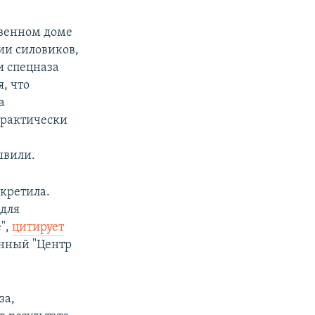
твенном доме
ии силовиков,
и спецназа
, что
а
практически
швили.
кретила.
"для
",
цитирует
нный "Центр
за,