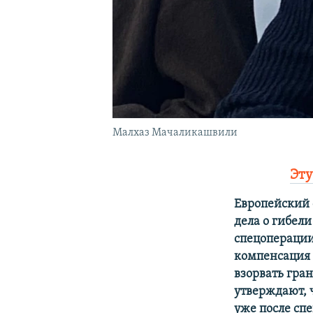
Малхаз Мачаликашвили
Эту
Европейский 
дела о гибел
спецоперации
компенсация в
взорвать гра
утверждают, 
уже после сп