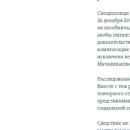
Спецназовцы 
26 декабря 20
он пособнича
якобы пыталс
доказательств
компенсация 
исключена ве
Мачаликашв
Расследовани
Вместе с тем
повторного о
представляв
социальной сп
Следствие не