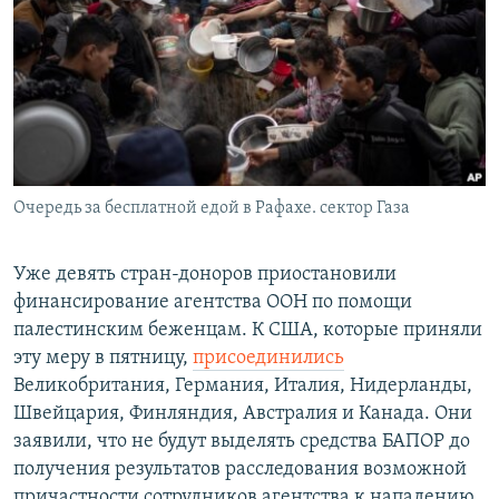
РАСПИСАНИЕ ВЕЩАНИЯ
ПОДПИШИТЕСЬ НА РАССЫЛКУ
СОЦИАЛЬНЫЕ СЕТИ
Очередь за бесплатной едой в Рафахе. сектор Газа
Все сайты РСЕ/РС
Уже девять стран-доноров приостановили
финансирование агентства ООН по помощи
палестинским беженцам. К США, которые приняли
эту меру в пятницу,
присоединились
Великобритания, Германия, Италия, Нидерланды,
Швейцария, Финляндия, Австралия и Канада. Они
заявили, что не будут выделять средства БАПОР до
получения результатов расследования возможной
причастности сотрудников агентства к нападению