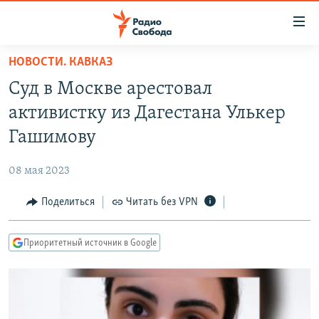
Ссылки
для
упрощенного
НОВОСТИ. КАВКАЗ
ПРОГРАММЫ
доступа
Суд в Москве арестовал
ПОДКАСТЫ
Вернуться
активистку из Дагестана Улькер
к
АВТОРСКИЕ ПРОЕКТЫ
Гашимову
основному
ЦИТАТЫ СВОБОДЫ
содержанию
08 мая 2023
Вернутся
МНЕНИЯ
к
Поделиться
Читать без VPN
КУЛЬТУРА
главной
навигации
IDEL.РЕАЛИИ
Приоритетный источник в Google
Вернутся
КАВКАЗ.РЕАЛИИ
к
СЕВЕР.РЕАЛИИ
поиску
СИБИРЬ.РЕАЛИИ