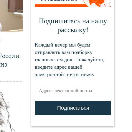
т
России
 из