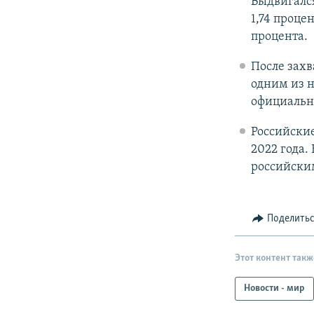
Выдвигался
1,74 проце
процента.
После захв
одним из 
официальн
Российски
2022 года.
российски
Поделить
Этот контент такж
Новости - мир