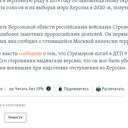
 в Верховную раду в 2019 году по одномандатному окр
нта голосов и на выборах мэра Херсона в 2020-м, получи
ата Херсонской области российскими войсками Стрем
наиболее заметных пророссийских деятелей. Он первы
ых лиц сообщил о готовящейся Москвой аннексии тер
е власти
сообщили
о том, что Стремоусов погиб в ДТП 9
 Его сторонники выдвигали версию, что он мог быть уб
ми военными при подготовке отступления из Херсона.
ся
Читать без VPN
Подпишитесь
Распечатать
е в категориях
Новости