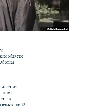
го
кой области
Об этом
т лишения
твенной
мене в
 взыскали 13