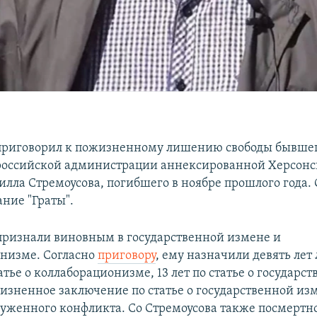
 приговорил к пожизненному лишению свободы бывше
российской администрации аннексированной Херсонс
лла Стремоусова, погибшего в ноябре прошлого года. 
ние "Граты".
признали виновным в государственной измене и
низме. Согласно
приговору
, ему назначили девять ле
атье о коллаборационизме, 13 лет по статье о государс
изненное заключение по статье о государственной из
руженного конфликта. Со Стремоусова также посмертно