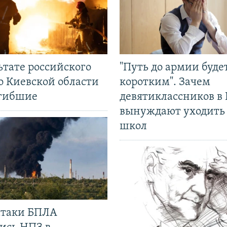
ьтате российского
"Путь до армии буде
о Киевской области
коротким". Зачем
огибшие
девятиклассников в 
вынуждают уходить
школ
 атаки БПЛА