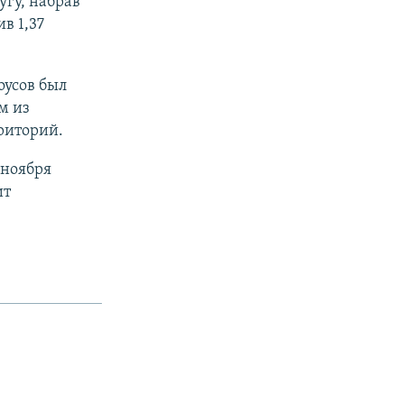
угу, набрав
в 1,37
оусов был
м из
риторий.
 ноября
ит