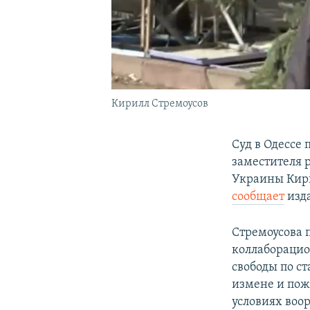
Кирилл Стремоусов
Суд в Одессе
заместителя 
Украины Кири
сообщает
изда
Стремоусова 
коллаборацио
свободы по ст
измене и пож
условиях воо