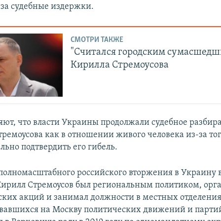
 за судебные издержки.
СМОТРИ ТАКЖЕ
"Считался городским сумасшедш
Кирилла Стремоусова
няют, что власти Украины продолжали судебное разбира
ремоусова как в отношении живого человека из-за того
льно подтвердить его гибель.
полномасштабного российского вторжения в Украину 
 Кирилл Стремоусов был региональным политиком, орг
ских акций и занимал должности в местных отделени
вавшихся на Москву политических движений и парти