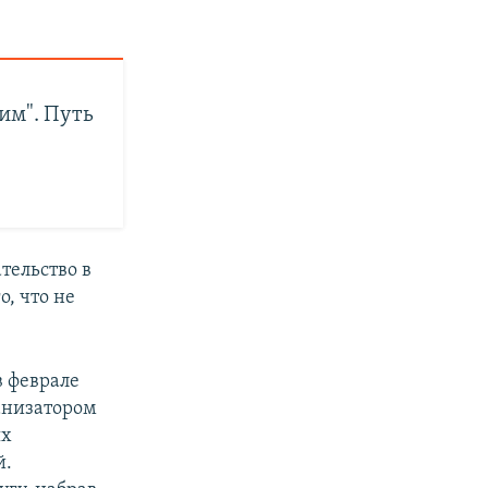
им". Путь
тельство в
, что не
в феврале
анизатором
ях
й.