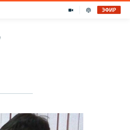
ЭФИР
"