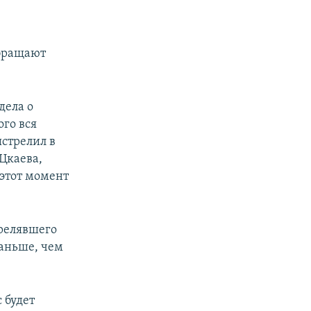
обращают
дела о
ого вся
ыстрелил в
 Цкаева,
 этот момент
трелявшего
раньше, чем
 будет