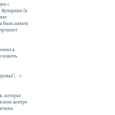
рую с
 Бутырина (в
нят
м было давать
опрошает
вонил в
я помочь
овал", - с
а, которая
ийском центре
ричина