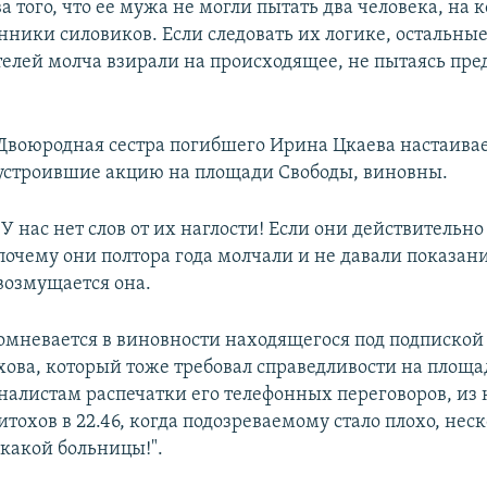
а того, что ее мужа не могли пытать два человека, на 
нники силовиков. Если следовать их логике, остальны
елей молча взирали на происходящее, не пытаясь пре
Двоюродная сестра погибшего Ирина Цкаева настаивает
устроившие акцию на площади Свободы, виновны.
"У нас нет слов от их наглости! Если они действительн
почему они полтора года молчали и не давали показани
возмущается она.
омневается в виновности находящегося под подпиской
хова, который тоже требовал справедливости на пло
налистам распечатки его телефонных переговоров, из
Ситохов в 22.46, когда подозреваемому стало плохо, нес
икакой больницы!".