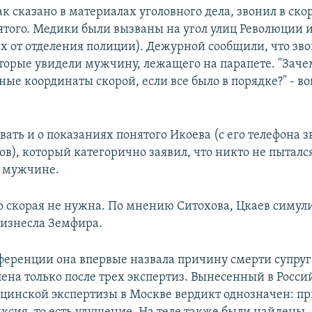
как сказано в материалах уголовного дела, звонил в ско
ятого. Медики были вызваны на угол улиц Революции и
ах от отделения полиции). Дежурной сообщили, что зво
торые увидели мужчину, лежащего на парапете. "Заче
ные координаты скорой, если все было в порядке?" - в
вать и о показаниях понятого Икоева (с его телефона з
ов), который категорично заявил, что никто не пыталс
 мужчине.
о скорая не нужна. По мнению Ситохова, Цкаев симулир
изнесла Земфира.
ференции она впервые назвала причину смерти супруг
лена только после трех экспертиз. Вынесенный в Росс
цинской экспертизы в Москве вердикт однозначен: п