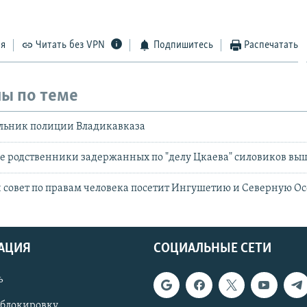
ся
Читать без VPN
Подпишитесь
Распечатать
ы по теме
льник полиции Владикавказа
е родственники задержанных по "делу Цкаева" силовиков вы
 совет по правам человека посетит Ингушетию и Северную О
АЦИЯ
СОЦИАЛЬНЫЕ СЕТИ
ь
 блокировку