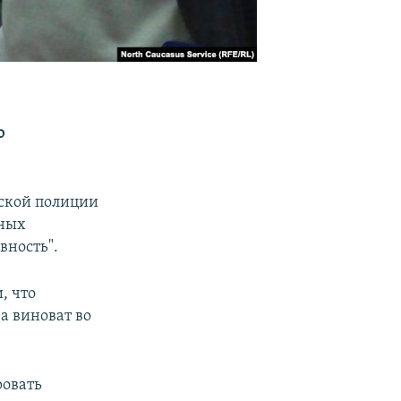
о
зской полиции
нных
вность".
, что
а виноват во
ровать