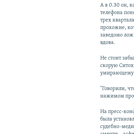
А в 0.30 он, 
телефона пон
трех квартал
прохожие, ко
заведомо лож
вдова.
Не стоит забы
скорую Ситох
умирающему
"Говорили, чт
нажимом про
На пресс-кон
была установ
судебно-меди