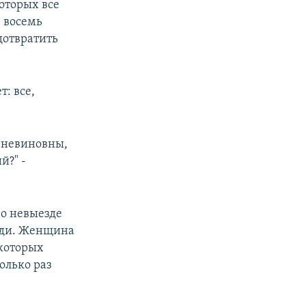
которых все
е восемь
дотвратить
: все,
о невиновны,
й?" -
 о невыезде
щади. Женщина
 которых
колько раз