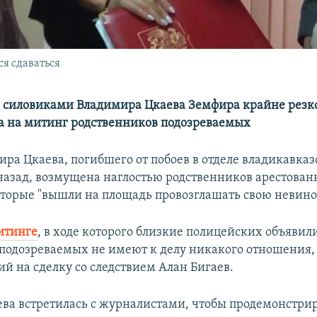
ся сдаваться
о силовиками Владимира Цкаева Земфира крайне резк
а на митинг родственников подозреваемых
ира Цкаева, погибшего от побоев в отделе владикавка
 назад, возмущена наглостью родственников арестова
оторые "вышли на площадь провозглашать свою невино
итинге
, в ходе которого близкие полицейских объявили
подозреваемых не имеют к делу никакого отношения, 
й на сделку со следствием Алан Бигаев.
ва встретилась с журналистами, чтобы продемонстри