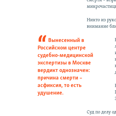
смерти – асф
микрочастицы
Никто из рук
внимание бл
Вынесенный в
Российском центре
судебно-медицинской
экспертизы в Москве
вердикт однозначен:
причина смерти –
асфиксия, то есть
удушение.
Суд по делу о