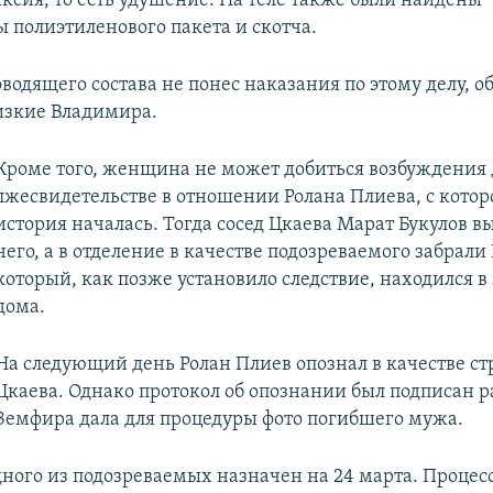
иксия, то есть удушение. На теле также были найдены
 полиэтиленового пакета и скотча.
оводящего состава не понес наказания по этому делу, 
изкие Владимира.
Кроме того, женщина не может добиться возбуждения 
лжесвидетельстве в отношении Ролана Плиева, с котор
история началась. Тогда сосед Цкаева Марат Букулов в
него, а в отделение в качестве подозреваемого забрали
который, как позже установило следствие, находился в
дома.
На следующий день Ролан Плиев опознал в качестве с
Цкаева. Однако протокол об опознании был подписан 
Земфира дала для процедуры фото погибшего мужа.
дного из подозреваемых назначен на 24 марта. Процесс