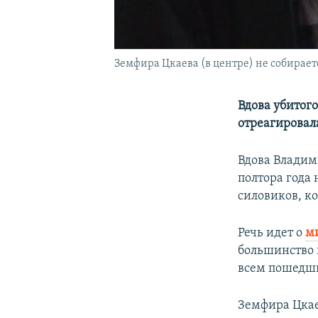
Земфира Цкаева (в центре) не собирает
Вдова убитог
отреагировал
Вдова Владим
полтора года
силовиков, к
Речь идет о
м
большинство 
всем пошедши
Земфира Цкае