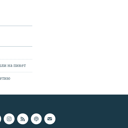
шли на пикет
сетию