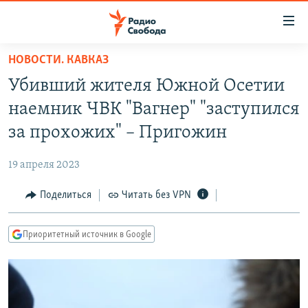
Ссылки
для
упрощенного
НОВОСТИ. КАВКАЗ
ПРОГРАММЫ
доступа
Убивший жителя Южной Осетии
ПОДКАСТЫ
Вернуться
наемник ЧВК "Вагнер" "заступился
к
АВТОРСКИЕ ПРОЕКТЫ
за прохожих" – Пригожин
основному
ЦИТАТЫ СВОБОДЫ
содержанию
19 апреля 2023
Вернутся
МНЕНИЯ
к
Поделиться
Читать без VPN
КУЛЬТУРА
главной
навигации
IDEL.РЕАЛИИ
Приоритетный источник в Google
Вернутся
КАВКАЗ.РЕАЛИИ
к
СЕВЕР.РЕАЛИИ
поиску
СИБИРЬ.РЕАЛИИ