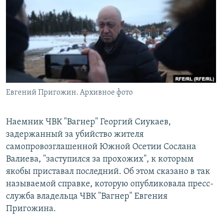
РАСПИСАНИЕ ВЕЩАНИЯ
ПОДПИШИТЕСЬ НА РАССЫЛКУ
СОЦИАЛЬНЫЕ СЕТИ
Евгений Пригожин. Архивное фото
Все сайты РСЕ/РС
Наемник ЧВК "Вагнер" Георгий Сиукаев,
задержанный за убийство жителя
самопровозглашенной Южной Осетии Сослана
Валиева, "заступился за прохожих", к которым
якобы приставал последний. Об этом сказано в так
называемой справке, которую опубликовала пресс-
служба владельца ЧВК "Вагнер" Евгения
Пригожина.