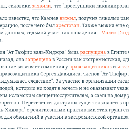
ны, силовики
заявили
, что "преступники ликвидирова
ало известно, что Камнев
выжил
, получив тяжелые ра
ерацию, после чего был
арестован
. Также выжил еще о
м данным, седьмой участник нападения –
Малик Ганд
.
ия "Ат Такфир валь-Хиджра" была
распущена
в Египте 
 назад, она
запрещена
в России как экстремистская, о
вование вызывает сомнения у
правозащитников
и
иссл
правозащитника Сергея Давидиса, членов "Ат-Такфир 
ыдумывает следствие". За участие в организации след
юдей, которые не ходят в мечеть и не оказывают ува
ым исламским священнослужителям, а сами на дому 
ворит он. Пересечения доктрины существовавшей в пр
ль-Хиджра" с религиозными практиками этих групп ст
 для обвинений в участии в экстремистской организа