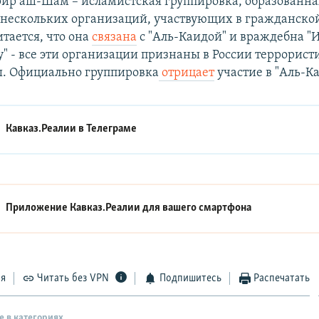
ир аш-Шам – исламистская группировка, образованна
 нескольких организаций, участвующих в гражданской
тается, что она
связана
с "Аль-Каидой" и враждебна "
у" - все эти организации признаны в России террорис
. Официально группировка
отрицает
участие в "Аль-Ка
Кавказ.Реалии в
Телеграме
Приложение Кавказ.Реалии для вашего смартфона
ся
Читать без VPN
Подпишитесь
Распечатать
е в категориях