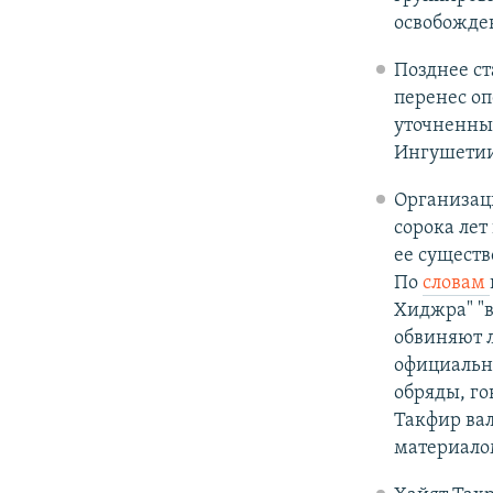
освобожде
Позднее ст
перенес оп
уточненны
Ингушетии
Организац
сорока лет
ее сущест
По
словам
Хиджра" "в
обвиняют л
официальн
обряды, го
Такфир ва
материалом