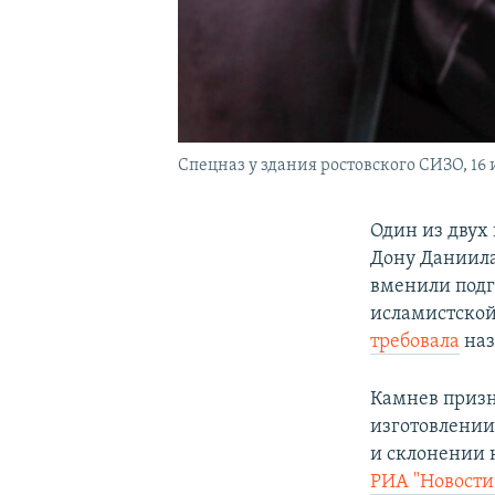
Спецназ у здания ростовского СИЗО, 16
Один из двух
Дону Даниила
вменили подг
исламистской
требовала
наз
Камнев призн
изготовлении
и склонении 
РИА "Новости