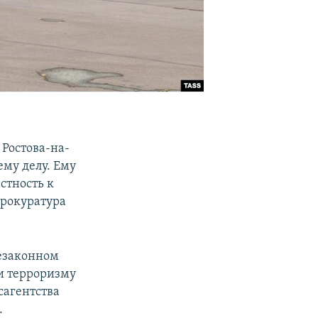
Ростова-на-
му делу. Ему
стность к
прокуратура
незаконном
ии терроризму
сагентства
.