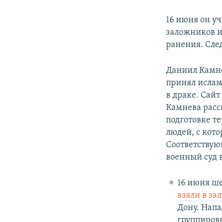
16 июня он уч
заложников и
ранения. След
Даниил Камне
принял ислам
в драке. Сай
Камнева расс
подготовке т
людей, с кот
Соответствую
военный суд в
16 июня ше
взяли в з
Дону. Напа
группировк