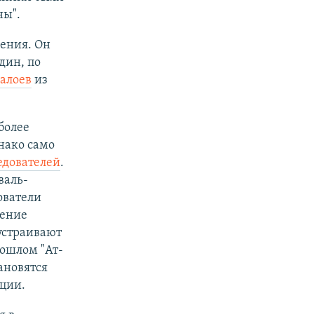
ны".
нения. Он
дин, по
алоев
из
более
днако само
едователей
.
валь-
ователи
жение
устраивают
ошлом "Ат-
ановятся
ции.