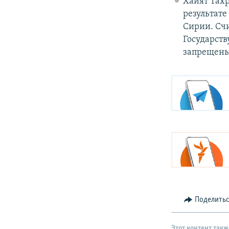
Хайят Тахр
результате
Сирии. Счи
Государств
запрещены
Поделить
Этот контент такж