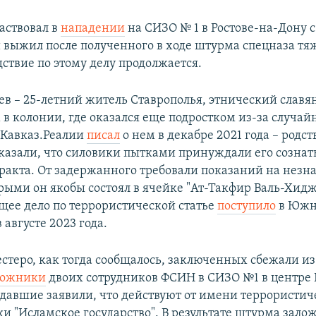
аствовал в
нападении
на СИЗО № 1 в Ростове-на-Дону с
 выжил после полученного в ходе штурма спецназа тя
ствие по этому делу продолжается.
в – 25-летний житель Ставрополья, этнический славя
 в колонии, где оказался еще подростком из-за случай
т Кавказ.Реалии
писал
о нем в декабре 2021 года – родс
казали, что силовики пытками принуждали его сознать
еракта. От задержанного требовали показаний на нез
орыми он якобы состоял в ячейке "Ат-Такфир Валь-Хидж
щее дело по террористической статье
поступило
в Южн
 августе 2023 года.
стеро, как тогда сообщалось, заключенных сбежали из
аложники
двоих сотрудников ФСИН в СИЗО №1 в центре 
давшие заявили, что действуют от имени террористич
и "Исламское государство". В результате штурма зал