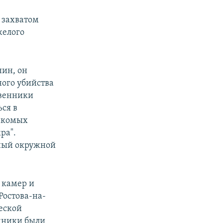
 захватом
желого
нин, он
ного убийства
твенники
ся в
накомых
ра".
ый окружной
 камер и
Ростова-на-
еской
ожники были