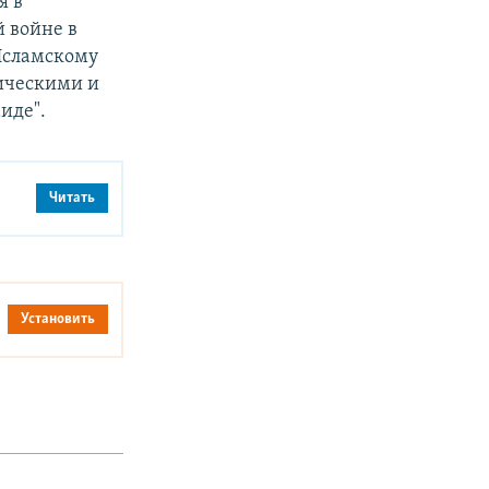
я в
 войне в
Исламскому
тическими и
иде".
Читать
Установить