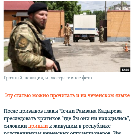
РАСПИСАНИЕ ВЕЩАНИЯ
ПОДПИШИТЕСЬ НА РАССЫЛКУ
СОЦИАЛЬНЫЕ СЕТИ
Все сайты РСЕ/РС
Грозный, полиция, иллюстративное фото
Эту статью можно прочитать и на чеченском языке
После призывов главы Чечни Рамзана Кадырова
преследовать критиков "где бы они ни находились",
силовики
пришли
к живущим в республике
родственникам чеченских оппозиционеров. Им