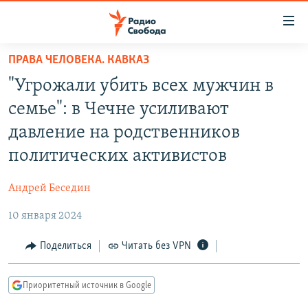
Ссылки
для
упрощенного
ПРАВА ЧЕЛОВЕКА. КАВКАЗ
ПРОГРАММЫ
доступа
"Угрожали убить всех мужчин в
ПОДКАСТЫ
Вернуться
семье": в Чечне усиливают
к
АВТОРСКИЕ ПРОЕКТЫ
давление на родственников
основному
ЦИТАТЫ СВОБОДЫ
содержанию
политических активистов
Вернутся
МНЕНИЯ
к
Андрей Беседин
КУЛЬТУРА
главной
10 января 2024
навигации
IDEL.РЕАЛИИ
Вернутся
КАВКАЗ.РЕАЛИИ
Поделиться
Читать без VPN
к
СЕВЕР.РЕАЛИИ
поиску
Приоритетный источник в Google
СИБИРЬ.РЕАЛИИ