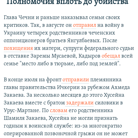
"Полномочия вплоть до убийства"
Глава Чечни и раньше наказывал семьи своих
критиков. Так, в августе он
отправил
на войну в
Украину четырех родственников чеченских
оппозиционеров братьев Янгулбаевых. После
похищения
их матери, супруги федерального судьи
в отставке Заремы Мусаевой, Кадыров
обещал
всей
семье "место либо в тюрьме, либо под землей".
В конце июля на фронт
отправили
племянника
главы правительства Ичкерии за рубежом Ахмеда
Закаева. За несколько месяцев до этого Хусейна
Закаева вместе с братом
задержали
силовики в
Урус-Мартане. По
словам
его родственника
Шамиля Закаева, Хусейна не могли признать
годным к воинской службе: из-за многократно
оперированной позвоночной грыжи он не может