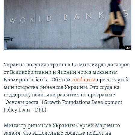
РАСПИСАНИЕ ВЕЩАНИЯ
ПОДПИШИТЕСЬ НА РАССЫЛКУ
СОЦИАЛЬНЫЕ СЕТИ
Украина получила транш в 1,5 миллиарда долларов
от Великобритании и Японии через механизм
Все сайты РСЕ/РС
Всемирного банка. Об этом
сообщила
пресс-служба
министерства финансов Украины. Это ссуда на
поддержку политики развития по программе
"Основы роста" (Growth Foundations Development
Policy Loan – DPL).
Министр финансов Украины Сергей Марченко
заявил, что выделенные средства пойдут на