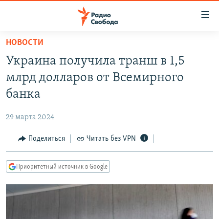
Ссылки
для
упрощенного
НОВОСТИ
ПРОГРАММЫ
доступа
Украина получила транш в 1,5
ПОДКАСТЫ
Вернуться
млрд долларов от Всемирного
к
АВТОРСКИЕ ПРОЕКТЫ
банка
основному
ЦИТАТЫ СВОБОДЫ
содержанию
29 марта 2024
Вернутся
МНЕНИЯ
к
Поделиться
Читать без VPN
КУЛЬТУРА
главной
навигации
IDEL.РЕАЛИИ
Приоритетный источник в Google
Вернутся
КАВКАЗ.РЕАЛИИ
к
СЕВЕР.РЕАЛИИ
поиску
СИБИРЬ.РЕАЛИИ