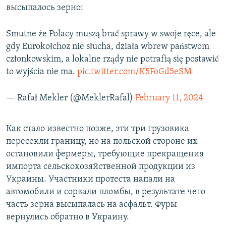
высыпалось зерно:
Smutne że Polacy muszą brać sprawy w swoje ręce, ale
gdy Eurokołchoz nie słucha, działa wbrew państwom
członkowskim, a lokalne rządy nie potrafią się postawić
to wyjścia nie ma.
pic.twitter.com/K5FoGd5eSM
— Rafał Mekler (@MeklerRafal)
February 11, 2024
Как стало известно позже, эти три грузовика
пересекли границу, но на польской стороне их
остановили фермеры, требующие прекращения
импорта сельскохозяйственной продукции из
Украины. Участники протеста напали на
автомобили и сорвали пломбы, в результате чего
часть зерна высыпалась на асфальт. Фуры
вернулись обратно в Украину.