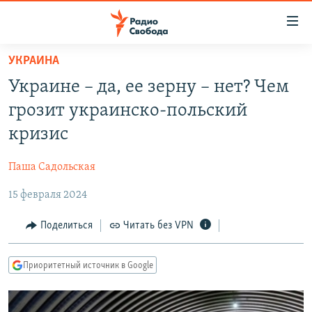
Ссылки
для
упрощенного
УКРАИНА
ПРОГРАММЫ
доступа
Украине – да, ее зерну – нет? Чем
ПОДКАСТЫ
Вернуться
грозит украинско-польский
к
АВТОРСКИЕ ПРОЕКТЫ
кризис
основному
ЦИТАТЫ СВОБОДЫ
содержанию
Паша Садольская
Вернутся
МНЕНИЯ
к
15 февраля 2024
КУЛЬТУРА
главной
навигации
IDEL.РЕАЛИИ
Поделиться
Читать без VPN
Вернутся
КАВКАЗ.РЕАЛИИ
к
Приоритетный источник в Google
СЕВЕР.РЕАЛИИ
поиску
СИБИРЬ.РЕАЛИИ