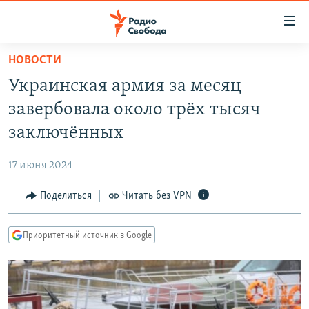
Ссылки
для
упрощенного
НОВОСТИ
ПРОГРАММЫ
доступа
Украинская армия за месяц
ПОДКАСТЫ
Вернуться
завербовала около трёх тысяч
к
АВТОРСКИЕ ПРОЕКТЫ
заключённых
основному
ЦИТАТЫ СВОБОДЫ
содержанию
17 июня 2024
Вернутся
МНЕНИЯ
к
Поделиться
Читать без VPN
КУЛЬТУРА
главной
навигации
IDEL.РЕАЛИИ
Приоритетный источник в Google
Вернутся
КАВКАЗ.РЕАЛИИ
к
СЕВЕР.РЕАЛИИ
поиску
СИБИРЬ.РЕАЛИИ