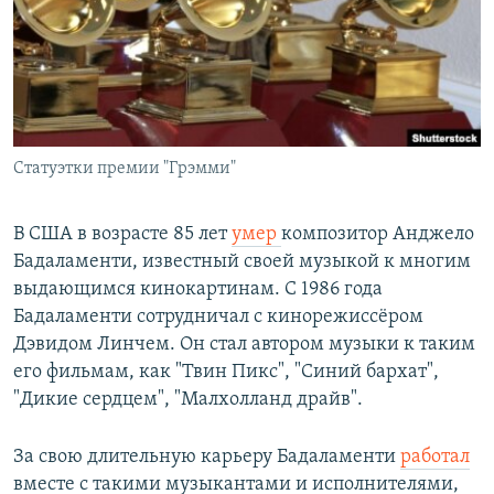
РАСПИСАНИЕ ВЕЩАНИЯ
ПОДПИШИТЕСЬ НА РАССЫЛКУ
СОЦИАЛЬНЫЕ СЕТИ
Статуэтки премии "Грэмми"
В США в возрасте 85 лет
умер
композитор Анджело
Бадаламенти, известный своей музыкой к многим
Все сайты РСЕ/РС
выдающимся кинокартинам. С 1986 года
Бадаламенти сотрудничал с кинорежиссёром
Дэвидом Линчем. Он стал автором музыки к таким
его фильмам, как "Твин Пикс", "Синий бархат",
"Дикие сердцем", "Малхолланд драйв".
За свою длительную карьеру Бадаламенти
работал
вместе с такими музыкантами и исполнителями,