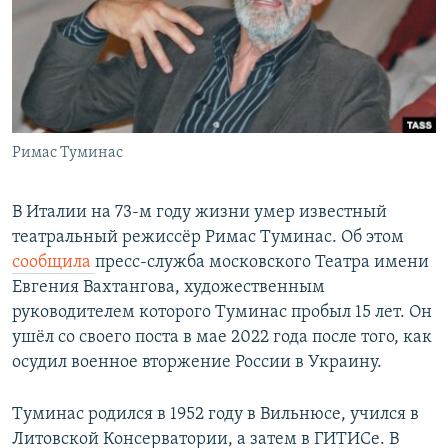
РАСПИСАНИЕ ВЕЩАНИЯ
ПОДПИШИТЕСЬ НА РАССЫЛКУ
СОЦИАЛЬНЫЕ СЕТИ
Римас Туминас
В Италии на 73-м году жизни умер известный
театральный режиссёр Римас Туминас. Об этом
Все сайты РСЕ/РС
сообщила
пресс-служба московского Театра имени
Евгения Вахтангова, художественным
руководителем которого Туминас пробыл 15 лет. Он
ушёл со своего поста в мае 2022 года после того, как
осудил военное вторжение России в Украину.
Туминас родился в 1952 году в Вильнюсе, учился в
Литовской Консерватории, а затем в ГИТИСе. В