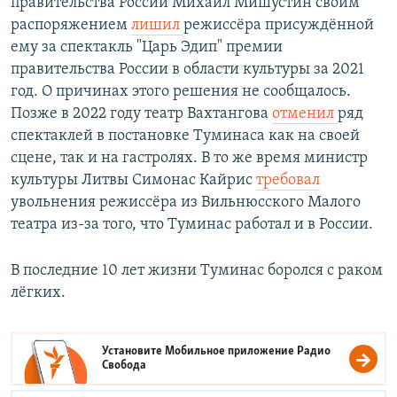
правительства России Михаил Мишустин своим
распоряжением
лишил
режиссёра присуждённой
ему за спектакль "Царь Эдип" премии
правительства России в области культуры за 2021
год. О причинах этого решения не сообщалось.
Позже в 2022 году театр Вахтангова
отменил
ряд
спектаклей в постановке Туминаса как на своей
сцене, так и на гастролях. В то же время министр
культуры Литвы Симонас Кайрис
требовал
увольнения режиссёра из Вильнюсского Малого
театра из-за того, что Туминас работал и в России.
В последние 10 лет жизни Туминас боролся с раком
лёгких.
Установите Мобильное приложение
Радио
Свобода