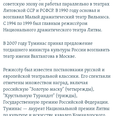
советскую эпоху он работал параллельно в театрах
Литовской ССР и РСФСР. В 1990 году основал и
возглавил Малый драматический театр Вильнюса.
С 1994 по 1999 был главным режиссёром
Национального драматического театра Литвы.
В 2007 году Туминас принял предложение
тогдашнего министра культуры России возглавить
театр имени Вахтангова в Москве.
Режиссёр был известен постановками русской и
европейской театральной классики. Его спектакли
отмечены множеством наград, включая
российскую "Золотую маску" (четырежды),
"Хрустальную Турандот" (трижды),
Государственную премию Российской Федерации.
Туминас — лауреат Национальной премии Литвы
по культуре и искусству, кавалер Командорского