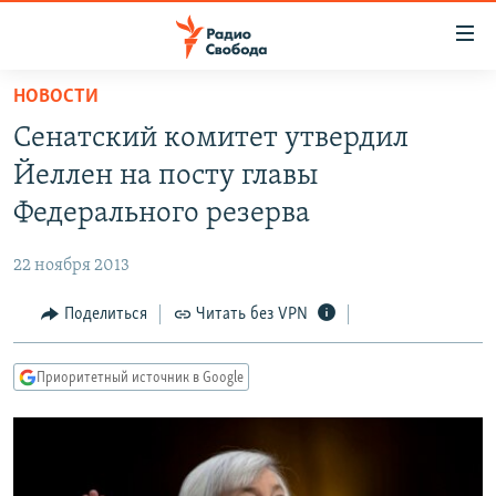
Ссылки
для
упрощенного
НОВОСТИ
ПРОГРАММЫ
доступа
Сенатский комитет утвердил
ПОДКАСТЫ
Вернуться
Йеллен на посту главы
к
АВТОРСКИЕ ПРОЕКТЫ
Федерального резерва
основному
ЦИТАТЫ СВОБОДЫ
содержанию
22 ноября 2013
Вернутся
МНЕНИЯ
к
Поделиться
Читать без VPN
КУЛЬТУРА
главной
навигации
IDEL.РЕАЛИИ
Приоритетный источник в Google
Вернутся
КАВКАЗ.РЕАЛИИ
к
СЕВЕР.РЕАЛИИ
поиску
СИБИРЬ.РЕАЛИИ