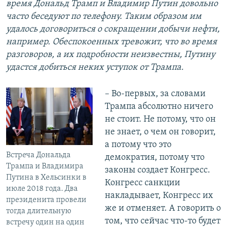
время Дональд Трамп и Владимир Путин довольно
часто беседуют по телефону. Таким образом им
удалось договориться о сокращении добычи нефти,
например. Обеспокоенных тревожит, что во время
разговоров, а их подробности неизвестны, Путину
удастся добиться неких уступок от Трампа.
– Во-первых, за словами
Трампа абсолютно ничего
не стоит. Не потому, что он
не знает, о чем он говорит,
а потому что это
Встреча Дональда
демократия, потому что
Трампа и Владимира
законы создает Конгресс.
Путина в Хельсинки в
Конгресс санкции
июле 2018 года. Два
накладывает, Конгресс их
президенита провели
же и отменяет. А говорить о
тогда длительную
том, что сейчас что-то будет
встречу один на один