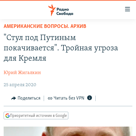
Ссылки
для
упрощенного
АМЕРИКАНСКИЕ ВОПРОСЫ. АРХИВ
ПРОГРАММЫ
доступа
"Стул под Путиным
ПОДКАСТЫ
Вернуться
покачивается". Тройная угроза
к
АВТОРСКИЕ ПРОЕКТЫ
для Кремля
основному
ЦИТАТЫ СВОБОДЫ
содержанию
Юрий Жигалкин
Вернутся
МНЕНИЯ
к
25 апреля 2020
КУЛЬТУРА
главной
навигации
IDEL.РЕАЛИИ
Поделиться
Читать без VPN
Вернутся
КАВКАЗ.РЕАЛИИ
к
Приоритетный источник в Google
СЕВЕР.РЕАЛИИ
поиску
СИБИРЬ.РЕАЛИИ