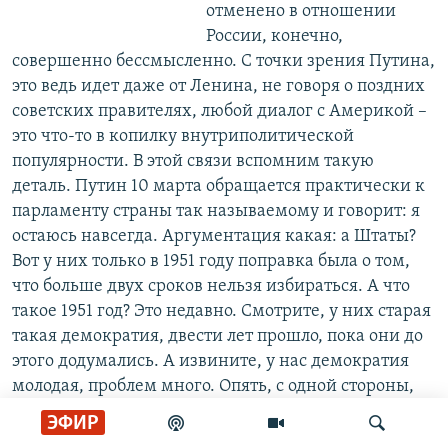
отменено в отношении
России, конечно,
совершенно бессмысленно. С точки зрения Путина,
это ведь идет даже от Ленина, не говоря о поздних
советских правителях, любой диалог с Америкой –
это что-то в копилку внутриполитической
популярности. В этой связи вспомним такую
деталь. Путин 10 марта обращается практически к
парламенту страны так называемому и говорит: я
остаюсь навсегда. Аргументация какая: а Штаты?
Вот у них только в 1951 году поправка была о том,
что больше двух сроков нельзя избираться. А что
такое 1951 год? Это недавно. Смотрите, у них старая
такая демократия, двести лет прошло, пока они до
этого додумались. А извините, у нас демократия
молодая, проблем много. Опять, с одной стороны,
Соединенные Штаты – это монстр, которого нужно
ЭФИР
бить, по крайней мере попытаться укротить. А с