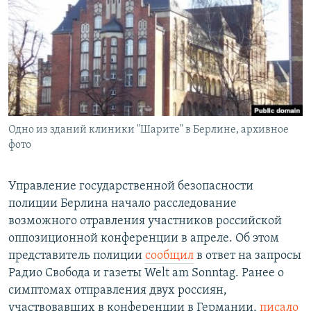
РАСПИСАНИЕ ВЕЩАНИЯ
ПОДПИШИТЕСЬ НА РАССЫЛКУ
СОЦИАЛЬНЫЕ СЕТИ
Одно из зданий клиники "Шарите" в Берлине, архивное
фото
Все сайты РСЕ/РС
Управление государственной безопасности
полиции Берлина начало расследование
возможного отравления участников российской
оппозиционной конференции в апреле. Об этом
представитель полиции
сообщил
в ответ на запросы
Радио Свобода и газеты Welt am Sonntag. Ранее о
симптомах отправления двух россиян,
участвовавших в конференции в Германии,
писало