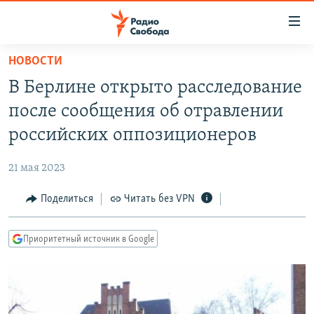
Ссылки
для
упрощенного
НОВОСТИ
ПРОГРАММЫ
доступа
В Берлине открыто расследование
ПОДКАСТЫ
Вернуться
после сообщения об отравлении
к
АВТОРСКИЕ ПРОЕКТЫ
российских оппозиционеров
основному
ЦИТАТЫ СВОБОДЫ
содержанию
21 мая 2023
Вернутся
МНЕНИЯ
к
Поделиться
Читать без VPN
КУЛЬТУРА
главной
навигации
IDEL.РЕАЛИИ
Приоритетный источник в Google
Вернутся
КАВКАЗ.РЕАЛИИ
к
СЕВЕР.РЕАЛИИ
поиску
СИБИРЬ.РЕАЛИИ