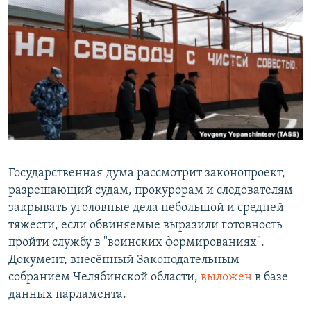
РАСПИСАНИЕ ВЕЩАНИЯ
ПОДПИШИТЕСЬ НА РАССЫЛКУ
СОЦИАЛЬНЫЕ СЕТИ
Все сайты РСЕ/РС
Государственная дума рассмотрит законопроект,
разрешающий судам, прокурорам и следователям
закрывать уголовные дела небольшой и средней
тяжести, если обвиняемые выразили готовность
пройти службу в "воинских формированиях".
Документ, внесённый Законодательным
собранием Челябинской области,
выложен
в базе
данных парламента.