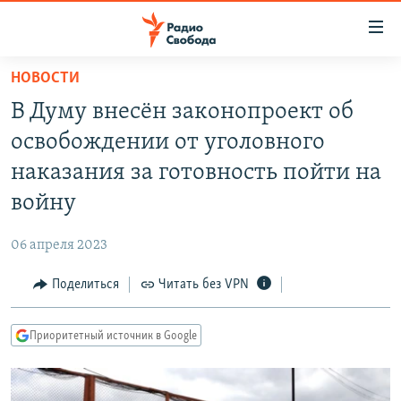
Ссылки
для
упрощенного
НОВОСТИ
ПРОГРАММЫ
доступа
В Думу внесён законопроект об
ПОДКАСТЫ
Вернуться
освобождении от уголовного
к
АВТОРСКИЕ ПРОЕКТЫ
наказания за готовность пойти на
основному
ЦИТАТЫ СВОБОДЫ
содержанию
войну
Вернутся
МНЕНИЯ
к
06 апреля 2023
КУЛЬТУРА
главной
Поделиться
Читать без VPN
навигации
IDEL.РЕАЛИИ
Вернутся
КАВКАЗ.РЕАЛИИ
к
Приоритетный источник в Google
СЕВЕР.РЕАЛИИ
поиску
СИБИРЬ.РЕАЛИИ