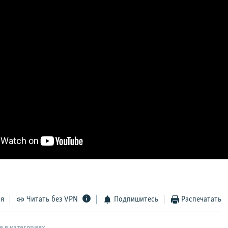
ся
Читать без VPN
Подпишитесь
Распечатать
е в категориях