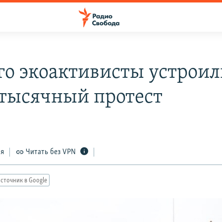
зго экоактивисты устрои
тысячный протест
ся
Читать без VPN
сточник в Google