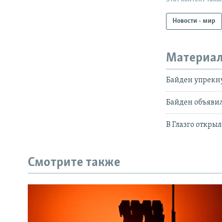
Новости - мир
Материал
Байден упрекну
Байден объявил
В Глазго откры
Смотрите также