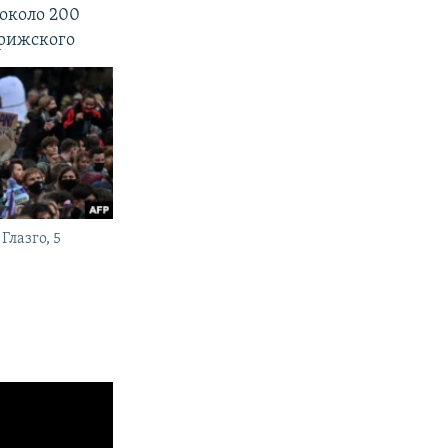
около 200
арижского
Глазго, 5