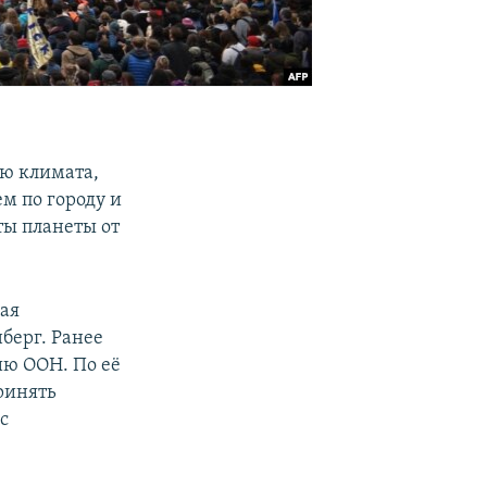
ию климата,
м по городу и
ты планеты от
ая
берг. Ранее
ю ООН. По её
ринять
с