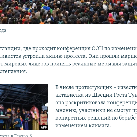
ода
Шотландии, где проходит конференция ООН по изменен
тивистов устроили акцию протеста. Они прошли марше
от мировых лидеров принять реальные меры для защи
потепления.
В числе протестующих – известн
активистка из Швеции Грета Тун
она раскритиковала конференци
мнению, участники не смогут п
конкретных решений по борьбе 
изменением климата.
ста в Глазго, 5