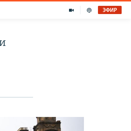
ЭФИР
ли