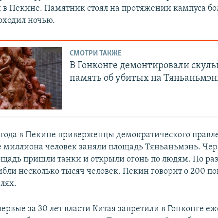
 в Пекине. Памятник стоял на протяжении кампуса бол
оходил ночью.
СМОТРИ ТАКЖЕ
В Гонконге демонтировали скуль
память об убитых на Тяньаньмэн
9 года в Пекине приверженцы демократического правл
ее миллиона человек заняли площадь Тяньаньмэнь. Чер
ощадь пришли танки и открыли огонь по людям. По р
ибли несколько тысяч человек. Пекин говорит о 200 п
лях.
первые за 30 лет власти Китая запретили в Гонконге е