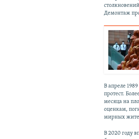
столкновений
Демонтаж пр
В апреле 198
протест. Бол
месяца на пл
оценкам, пог
мирных жите
В 2020 году в