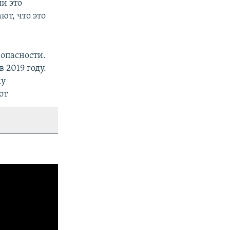
и это
т, что это
зопасности.
 2019 году.
му
от