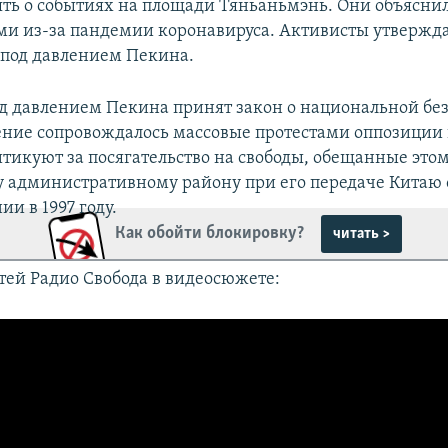
ять о событиях на площади Тяньаньмэнь. Они объяснил
и из-за пандемии коронавируса. Активисты утверждаю
 под давлением Пекина.
од давлением Пекина принят закон о национальной бе
ение сопровождалось массовые протестами оппозиции в
тикуют за посягательство на свободы, обещанные это
 административному району при его передаче Китаю 
и в 1997 году.
Как обойти блокировку?
читать >
тей Радио Свобода в видеосюжете: