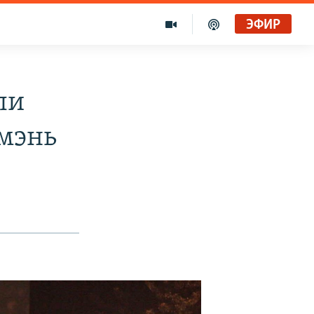
ЭФИР
ли
ьмэнь