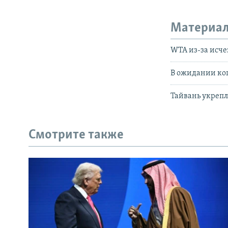
Материал
WTA из-за исче
В ожидании кош
Тайвань укрепл
Смотрите также