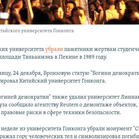
тайского университета Гонконга
ких университета
убрали
памятники жертвам студенч
площади Тяньанмэнь в Пекине в 1989 году.
ницу, 24 декабря, Бронзовую статую "Богини демократ
тировал Китайский университет Гонконга.
Богиней демократии" также удалил университет Линна
уза сообщило агентству Reuters о демонтаже объектов,
 правовые риски в сфере техники безопасности.
 неделе из университета Гонконга убрали монумент "С
ражал гору человеческих тел и символизировал погиб