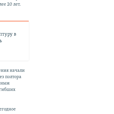
ее 20 лет.
птуру в
ь
ения начали
ез полтора
азным
огибших
жегодное