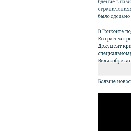
бдение в пам
ограничениям
было сделано
В Гонконге п
Его рассмотр
Документ кри
специальному
Великобритани
Больше новос