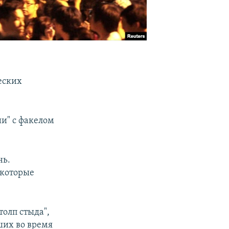
еских
ии" с факелом
нь.
 которые
толп стыда",
ших во время