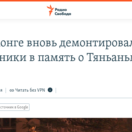
конге вновь демонтирова
ники в память о Тяньан
1
ся
Читать без VPN
сточник в Google