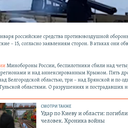
 января российские средства противовоздушной оборон
кие – 15, согласно заявлениям сторон. В атаках они о
ии
Минобороны России, беспилотники сбили над чет
 регионами и над аннексированным Крымом. Пять др
ад Белгородской областью, три – над Брянской и по о
Тульской областями. О разрушениях и пострадавших н
СМОТРИ ТАКЖЕ
Удар по Киеву и области: погибли
человек. Хроника войны