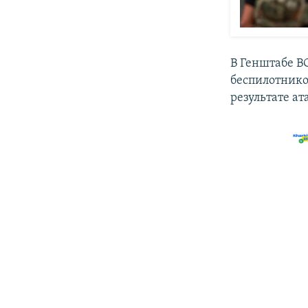
В Генштабе 
беспилотников
результате а