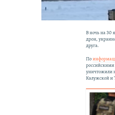
В ночь на 30
дрон, украинс
друга.
По
информац
российскими
уничтожили н
Калужской и 