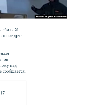
ы сбили 21
бвиняют друг
ырьмя
онов
дному над
е сообщается.
 17