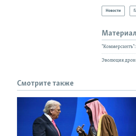
Новости
Г
Материал
"Коммерсантъ":
Эволюция дроно
Смотрите также