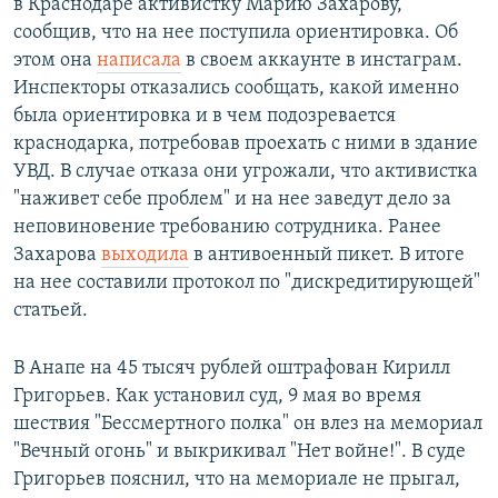
в Краснодаре активистку Марию Захарову,
сообщив, что на нее поступила ориентировка. Об
этом она
написала
в своем аккаунте в инстаграм.
Инспекторы отказались сообщать, какой именно
была ориентировка и в чем подозревается
краснодарка, потребовав проехать с ними в здание
УВД. В случае отказа они угрожали, что активистка
"наживет себе проблем" и на нее заведут дело за
неповиновение требованию сотрудника. Ранее
Захарова
выходила
в антивоенный пикет. В итоге
на нее составили протокол по "дискредитирующей"
статьей.
В Анапе на 45 тысяч рублей оштрафован Кирилл
Григорьев. Как установил суд, 9 мая во время
шествия "Бессмертного полка" он влез на мемориал
"Вечный огонь" и выкрикивал "Нет войне!". В суде
Григорьев пояснил, что на мемориале не прыгал,