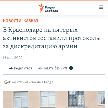
Ссылки
для
упрощенного
НОВОСТИ. КАВКАЗ
ПРОГРАММЫ
доступа
В Краснодаре на пятерых
ПОДКАСТЫ
Вернуться
активистов составили протоколы
к
АВТОРСКИЕ ПРОЕКТЫ
за дискредитацию армии
основному
ЦИТАТЫ СВОБОДЫ
содержанию
16 мая 2022
Вернутся
МНЕНИЯ
к
Поделиться
Читать без VPN
КУЛЬТУРА
главной
навигации
IDEL.РЕАЛИИ
Приоритетный источник в Google
Вернутся
КАВКАЗ.РЕАЛИИ
к
СЕВЕР.РЕАЛИИ
поиску
СИБИРЬ.РЕАЛИИ