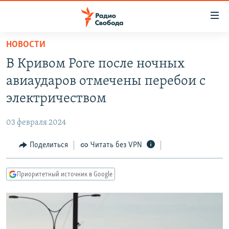
Ссылки
для
упрощенного
НОВОСТИ
ПРОГРАММЫ
доступа
В Кривом Роге после ночных
ПОДКАСТЫ
Вернуться
авиаударов отмечены перебои с
к
АВТОРСКИЕ ПРОЕКТЫ
электричеством
основному
ЦИТАТЫ СВОБОДЫ
содержанию
03 февраля 2024
Вернутся
МНЕНИЯ
к
Поделиться
Читать без VPN
КУЛЬТУРА
главной
навигации
IDEL.РЕАЛИИ
Приоритетный источник в Google
Вернутся
КАВКАЗ.РЕАЛИИ
к
СЕВЕР.РЕАЛИИ
поиску
СИБИРЬ.РЕАЛИИ