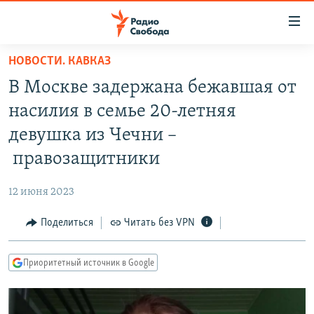
Ссылки
для
упрощенного
НОВОСТИ. КАВКАЗ
ПРОГРАММЫ
доступа
В Москве задержана бежавшая от
ПОДКАСТЫ
Вернуться
насилия в семье 20-летняя
к
АВТОРСКИЕ ПРОЕКТЫ
девушка из Чечни –
основному
ЦИТАТЫ СВОБОДЫ
содержанию
правозащитники
Вернутся
МНЕНИЯ
к
12 июня 2023
КУЛЬТУРА
главной
Поделиться
Читать без VPN
навигации
IDEL.РЕАЛИИ
Вернутся
КАВКАЗ.РЕАЛИИ
к
Приоритетный источник в Google
СЕВЕР.РЕАЛИИ
поиску
СИБИРЬ.РЕАЛИИ