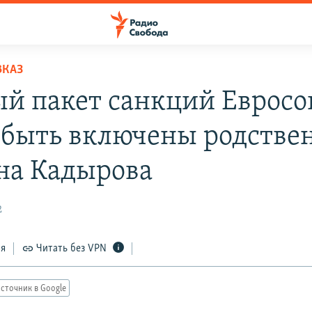
ВКАЗ
ый пакет санкций Евросо
 быть включены родстве
на Кадырова
2
ся
Читать без VPN
сточник в Google