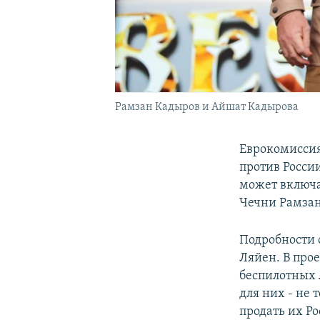
Рамзан Кадыров и Айшат Кадырова
Еврокомиссия
против России
может включа
Чечни Рамзан
Подробности 
Ляйен. В про
беспилотных 
для них - не 
продать их Ро