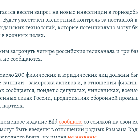
гается ввести запрет на новые инвестиции в горнод
. Будет ужесточен экспортный контроль за поставкой 
ажданских технологий, которые потенциально могут б
 в военных целях.
ны затронуть четыре российские телеканала и три ба
а не сообщаются.
около 200 физических и юридических лиц должны бы
 санкции - заморозка активов и, в отношении физлиц,
как сообщается, пойдет о депутатах, чиновниках, воена
енных силах России, предприятиях оборонной промы
 партиях.
у немецкое издание Bild
сообщало
со ссылкой на свои и
могут быть введены в отношении родных Рамзана Кад
оюродного брата, их имена
не названы
.