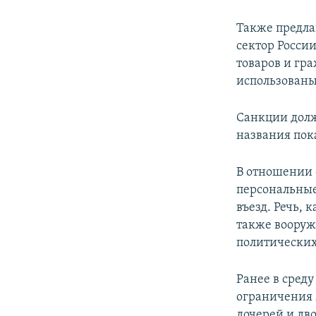
Также предла
сектор России
товаров и гр
использованы
Санкции долж
названия пок
В отношении 
персональные
въезд. Речь, 
также вооруж
политических
Ранее в сред
ограничения 
дочерей и дв