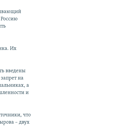
обывающий
в Россию
ыть
нка. Их
ть введены
 запрет на
чальниках, а
шленности и
сточники, что
ырова – двух