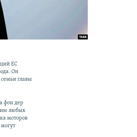
кций ЕС
ода. Он
 семьи главы
а фон дер
ссию любых
вка моторов
 могут