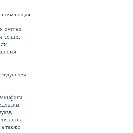
, занимающая
8-летняя
ы Чечни,
Али
ошений
 следующей
и Минфина
зидентам
уеву,
считается
 а также