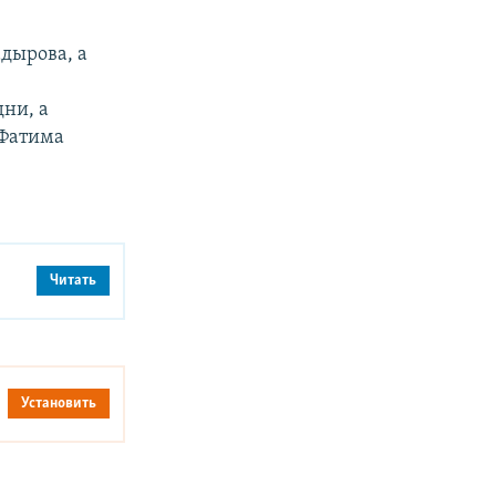
дырова, а
ни, а
 Фатима
Читать
Установить