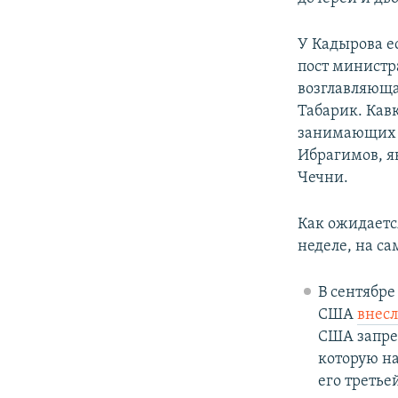
У Кадырова е
пост министр
возглавляюща
Табарик. Кав
занимающих в
Ибрагимов, 
Чечни.
Как ожидаетс
неделе, на с
В сентябр
США
внесл
США запре
которую на
его третье