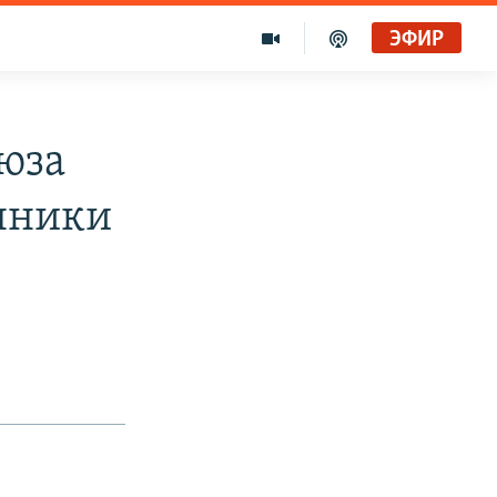
ЭФИР
юза
нники