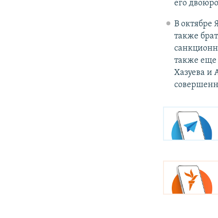
его двоюро
В октябре
также брат
санкционн
также еще
Хазуева и 
совершенн