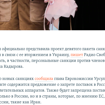
 официально представила проект девятого пакета сан
 в связи с ее вторжением в Украину,
пишет
Радио Своб
ть, в частности, персональные санкции против членов
а Кадырова.
о новых санкциях
сообщила
глава Еврокомиссии Урсул
екте содержится предложение о запрете поставок в Ро
летательных аппаратов. Также будет запрещена поста
только в Россию, но и в страны, которые, по мнению ЕС,
ссии, такие как Иран.