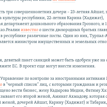
сть три совершеннолетних дочери – 23-летняя Айшат
а культуры республики, 22-летняя Карина (Хадижат),
я департамент дошкольного образования Грозного, и 1
каз.Реалии
известно
о шести двоюродных братьях глав
 республике различные посты. Один из них, Турпал-
является министром имущественных и земельных отн
я, девятый пакет санкций может быть одобрен уже на
аммите ЕС. В проект еще могут внести изменения.
е Управление по контролю за иностранными активам
о
в "черный список" лиц, с которыми гражданам и ре
щено вести бизнес, жену Кадырова Медни, Фатиму Хаз
зывают его второй женой, Аминат Ахмадову, которая 
й женой, дочерей Айшат, Карину (Хадижат) и Табарик,