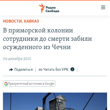
Ссылки
для
упрощенного
НОВОСТИ. КАВКАЗ
ПРОГРАММЫ
доступа
В приморской колонии
ПОДКАСТЫ
Вернуться
сотрудники до смерти забили
к
АВТОРСКИЕ ПРОЕКТЫ
осужденного из Чечни
основному
ЦИТАТЫ СВОБОДЫ
содержанию
06 декабря 2021
Вернутся
МНЕНИЯ
к
Поделиться
Читать без VPN
КУЛЬТУРА
главной
навигации
IDEL.РЕАЛИИ
Приоритетный источник в Google
Вернутся
КАВКАЗ.РЕАЛИИ
к
СЕВЕР.РЕАЛИИ
поиску
СИБИРЬ.РЕАЛИИ