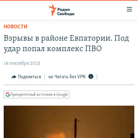
Ссылки
для
упрощенного
НОВОСТИ
ПРОГРАММЫ
доступа
Взрывы в районе Евпатории. Под
ПОДКАСТЫ
Вернуться
удар попал комплекс ПВО
к
АВТОРСКИЕ ПРОЕКТЫ
основному
14 сентября 2023
ЦИТАТЫ СВОБОДЫ
содержанию
Вернутся
МНЕНИЯ
Поделиться
Читать без VPN
к
КУЛЬТУРА
главной
Приоритетный источник в Google
навигации
IDEL.РЕАЛИИ
Вернутся
КАВКАЗ.РЕАЛИИ
к
СЕВЕР.РЕАЛИИ
поиску
СИБИРЬ.РЕАЛИИ