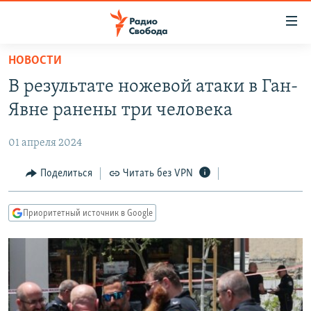
Ссылки
для
упрощенного
НОВОСТИ
ПРОГРАММЫ
доступа
В результате ножевой атаки в Ган-
ПОДКАСТЫ
Вернуться
Явне ранены три человека
к
АВТОРСКИЕ ПРОЕКТЫ
основному
01 апреля 2024
ЦИТАТЫ СВОБОДЫ
содержанию
Вернутся
МНЕНИЯ
Поделиться
Читать без VPN
к
КУЛЬТУРА
главной
Приоритетный источник в Google
навигации
IDEL.РЕАЛИИ
Вернутся
КАВКАЗ.РЕАЛИИ
к
СЕВЕР.РЕАЛИИ
поиску
СИБИРЬ.РЕАЛИИ