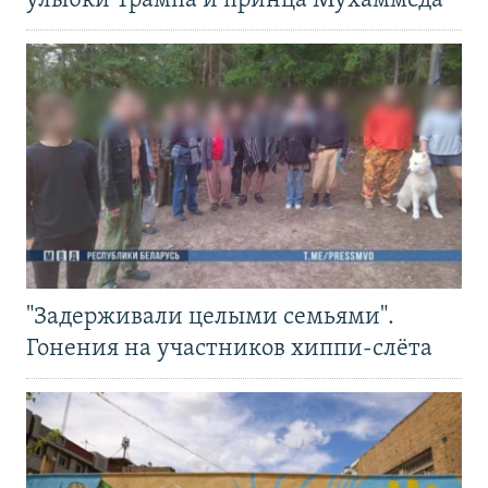
улыбки Трампа и принца Мухаммеда
"Задерживали целыми семьями".
Гонения на участников хиппи-слёта