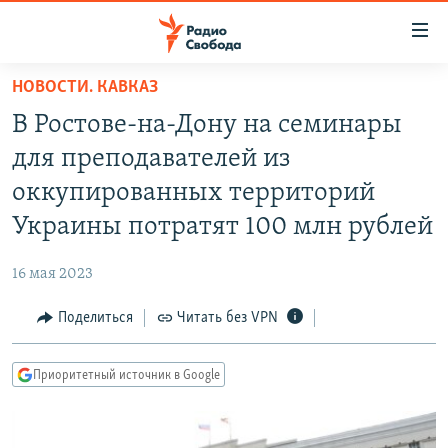
Ссылки
для
упрощенного
НОВОСТИ. КАВКАЗ
ПРОГРАММЫ
доступа
В Ростове-на-Дону на семинары
ПОДКАСТЫ
Вернуться
для преподавателей из
к
АВТОРСКИЕ ПРОЕКТЫ
оккупированных территорий
основному
ЦИТАТЫ СВОБОДЫ
содержанию
Украины потратят 100 млн рублей
Вернутся
МНЕНИЯ
к
16 мая 2023
КУЛЬТУРА
главной
Поделиться
Читать без VPN
навигации
IDEL.РЕАЛИИ
Вернутся
КАВКАЗ.РЕАЛИИ
к
Приоритетный источник в Google
СЕВЕР.РЕАЛИИ
поиску
СИБИРЬ.РЕАЛИИ