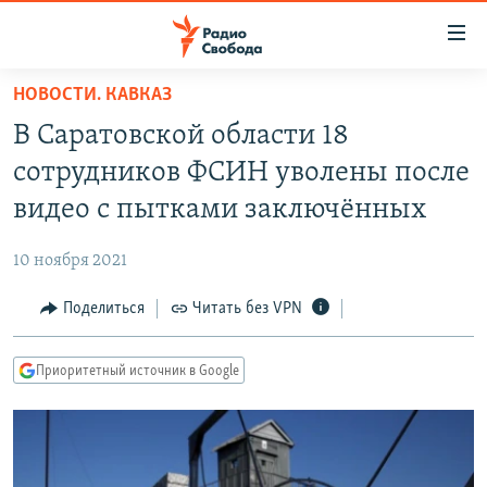
Ссылки
для
упрощенного
НОВОСТИ. КАВКАЗ
ПРОГРАММЫ
доступа
В Саратовской области 18
ПОДКАСТЫ
Вернуться
сотрудников ФСИН уволены после
к
АВТОРСКИЕ ПРОЕКТЫ
видео с пытками заключённых
основному
ЦИТАТЫ СВОБОДЫ
содержанию
10 ноября 2021
Вернутся
МНЕНИЯ
к
Поделиться
Читать без VPN
КУЛЬТУРА
главной
навигации
IDEL.РЕАЛИИ
Приоритетный источник в Google
Вернутся
КАВКАЗ.РЕАЛИИ
к
СЕВЕР.РЕАЛИИ
поиску
СИБИРЬ.РЕАЛИИ