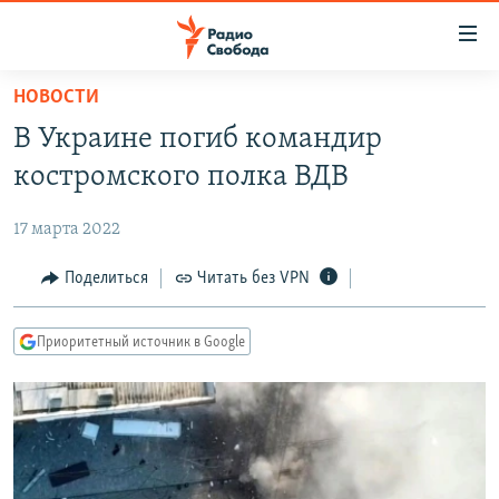
Ссылки
для
упрощенного
НОВОСТИ
ПРОГРАММЫ
доступа
В Украине погиб командир
ПОДКАСТЫ
Вернуться
костромского полка ВДВ
к
АВТОРСКИЕ ПРОЕКТЫ
основному
17 марта 2022
ЦИТАТЫ СВОБОДЫ
содержанию
Вернутся
МНЕНИЯ
Поделиться
Читать без VPN
к
КУЛЬТУРА
главной
Приоритетный источник в Google
навигации
IDEL.РЕАЛИИ
Вернутся
КАВКАЗ.РЕАЛИИ
к
СЕВЕР.РЕАЛИИ
поиску
СИБИРЬ.РЕАЛИИ