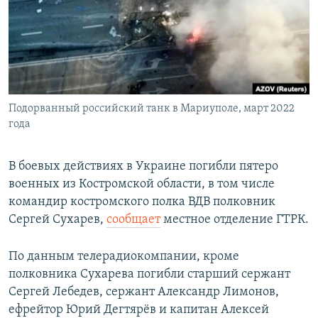
РАСПИСАНИЕ ВЕЩАНИЯ
ПОДПИШИТЕСЬ НА РАССЫЛКУ
СОЦИАЛЬНЫЕ СЕТИ
Подорванный российский танк в Мариуполе, март 2022
года
В боевых действиях в Украине погибли пятеро
Все сайты РСЕ/РС
военных из Костромской области, в том числе
командир костромского полка ВДВ полковник
Сергей Сухарев,
сообщает
местное отделение ГТРК.
По данным телерадиокомпании, кроме
полковника Сухарева погибли старший сержант
Сергей Лебедев, сержант Александр Лимонов,
ефрейтор Юрий Дегтярёв и капитан Алексей