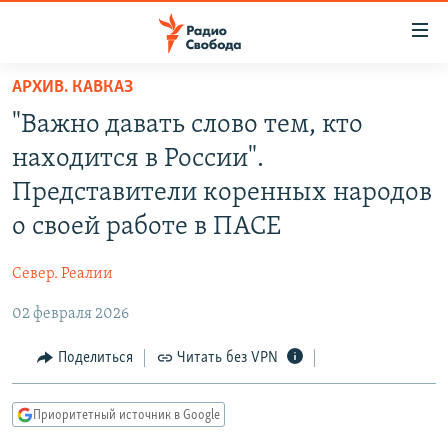
Ссылки
для
упрощенного
АРХИВ. КАВКАЗ
ПРОГРАММЫ
доступа
"Важно давать слово тем, кто
ПОДКАСТЫ
Вернуться
находится в России".
к
АВТОРСКИЕ ПРОЕКТЫ
Представители коренных народов
основному
ЦИТАТЫ СВОБОДЫ
содержанию
о своей работе в ПАСЕ
Вернутся
МНЕНИЯ
к
Север. Реалии
КУЛЬТУРА
главной
02 февраля 2026
навигации
IDEL.РЕАЛИИ
Вернутся
КАВКАЗ.РЕАЛИИ
Поделиться
Читать без VPN
к
СЕВЕР.РЕАЛИИ
поиску
Приоритетный источник в Google
СИБИРЬ.РЕАЛИИ