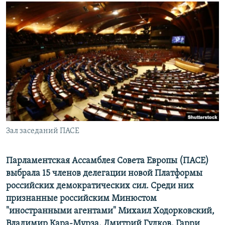
РАСПИСАНИЕ ВЕЩАНИЯ
ПОДПИШИТЕСЬ НА РАССЫЛКУ
СОЦИАЛЬНЫЕ СЕТИ
Все сайты РСЕ/РС
Зал заседаний ПАСЕ
Парламентская Ассамблея Совета Европы (ПАСЕ)
выбрала 15 членов делегации новой Платформы
российских демократических сил. Среди них
признанные российским Минюстом
"иностранными агентами" Михаил Ходорковский,
Владимир Кара-Мурза, Дмитрий Гудков, Гарри