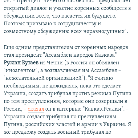
он. – Принцип "ничего о нас без нас" предполагает
открытый диалог и участие коренных сообществ в
обсуждении всего, что касается их будущего.
Поэтомя призываю к сотрудничеству и
совместному обсуждению всех неравнодушных".
Еще одним представителем от коренных народов
стал президент "Ассамблеи народов Кавказа"
Руслан Кутаев
из Чечни (в России он объявлен
"иноагентом", а возглавляемая им Ассамблея –
"нежелательной организацией"). "Я считаю
необходимым, не дожидаясь, пока это сделает
Украина, создать трибунал против режима Путина
по тем преступлениям, которые они совершали в
России, –
сказал
он в интервью "Кавказ.Реалии". –
Украина создаст трибунал по преступлениям
Путина, российских властей и армии в Украине. Я
же предложу создать военный трибунал по