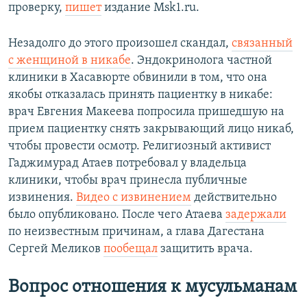
проверку,
пишет
издание Msk1.ru.
Незадолго до этого произошел скандал,
связанный
с женщиной в никабе
. Эндокринолога частной
клиники в Хасавюрте обвинили в том, что она
якобы отказалась принять пациентку в никабе:
врач Евгения Макеева попросила пришедшую на
прием пациентку снять закрывающий лицо никаб,
чтобы провести осмотр. Религиозный активист
Гаджимурад Атаев потребовал у владельца
клиники, чтобы врач принесла публичные
извинения.
Видео с извинением
действительно
было опубликовано. После чего Атаева
задержали
по неизвестным причинам, а глава Дагестана
Сергей Меликов
пообещал
защитить врача.
Вопрос отношения к мусульманам