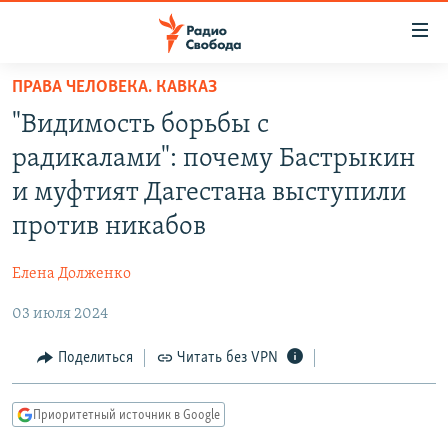
Ссылки
для
упрощенного
ПРАВА ЧЕЛОВЕКА. КАВКАЗ
ПРОГРАММЫ
доступа
"Видимость борьбы с
ПОДКАСТЫ
Вернуться
радикалами": почему Бастрыкин
к
АВТОРСКИЕ ПРОЕКТЫ
и муфтият Дагестана выступили
основному
ЦИТАТЫ СВОБОДЫ
содержанию
против никабов
Вернутся
МНЕНИЯ
к
Елена Долженко
КУЛЬТУРА
главной
03 июля 2024
навигации
IDEL.РЕАЛИИ
Вернутся
КАВКАЗ.РЕАЛИИ
Поделиться
Читать без VPN
к
СЕВЕР.РЕАЛИИ
поиску
Приоритетный источник в Google
СИБИРЬ.РЕАЛИИ