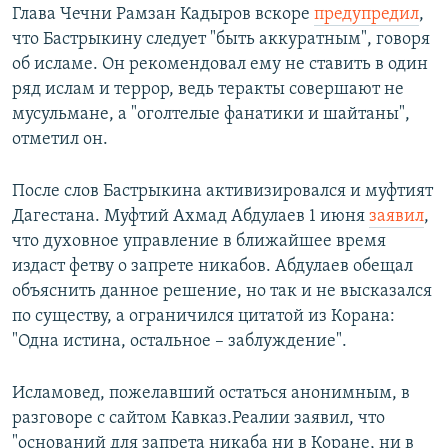
Глава Чечни Рамзан Кадыров вскоре
предупредил
,
что Бастрыкину следует "быть аккуратным", говоря
об исламе. Он рекомендовал ему не ставить в один
ряд ислам и террор, ведь теракты совершают не
мусульмане, а "оголтелые фанатики и шайтаны",
отметил он.
После слов Бастрыкина активизировался и муфтият
Дагестана. Муфтий Ахмад Абдулаев 1 июня
заявил
,
что духовное управление в ближайшее время
издаст фетву о запрете никабов. Абдулаев обещал
объяснить данное решение, но так и не высказался
по существу, а ограничился цитатой из Корана:
"Одна истина, остальное – заблуждение".
Исламовед, пожелавший остаться анонимным, в
разговоре с сайтом Кавказ.Реалии заявил, что
"оснований для запрета никаба ни в Коране, ни в