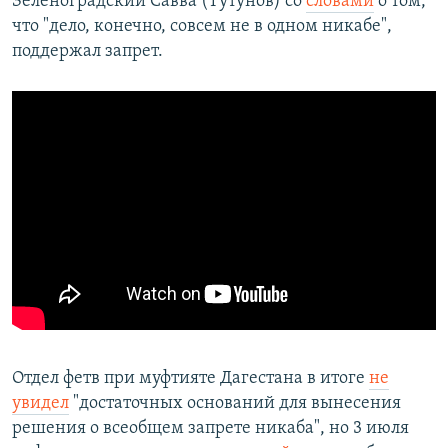
Зеленоградский Савва (Тутунов) со
словами
о том,
что "дело, конечно, совсем не в одном никабе",
поддержал запрет.
Отдел фетв при муфтияте Дагестана в итоге
не
увидел
"достаточных оснований для вынесения
решения о всеобщем запрете никаба", но 3 июля