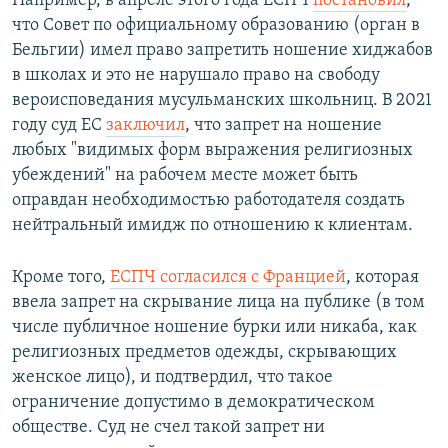
Например, в апреле этого года ЕСПЧ
постановил
,
что Совет по официальному образованию (орган в
Бельгии) имел право запретить ношение хиджабов
в школах и это не нарушало право на свободу
вероисповедания мусульманских школьниц. В 2021
году суд ЕС
заключил
, что запрет на ношение
любых "видимых форм выражения религиозных
убеждений" на рабочем месте может быть
оправдан необходимостью работодателя создать
нейтральный имидж по отношению к клиентам.
Кроме того,
ЕСПЧ согласился с Францией
, которая
ввела запрет на скрывание лица на публике (в том
числе публичное ношение бурки или никаба, как
религиозных предметов одежды, скрывающих
женское лицо), и подтвердил, что такое
ограничение допустимо в демократическом
обществе. Суд не счел такой запрет ни