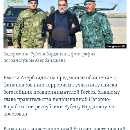
РАСПИСАНИЕ ВЕЩАНИЯ
ПОДПИШИТЕСЬ НА РАССЫЛКУ
СОЦИАЛЬНЫЕ СЕТИ
Задержание Рубена Варданяна, фотография
погранслужбы Азербайджана
Все сайты РСЕ/РС
Власти Азербайджана предъявили обвинение в
финансировании терроризма участнику списка
богатейших предпринимателей Forbes, бывшему
главе правительства непризнанной Нагорно-
Карабахской республики Рубену Варданяну. Он
арестован.
Варданян – инвестиционный банкир, построивший