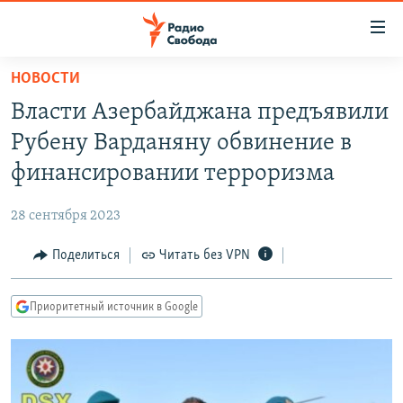
Ссылки
для
упрощенного
НОВОСТИ
ПРОГРАММЫ
доступа
Власти Азербайджана предъявили
ПОДКАСТЫ
Вернуться
Рубену Варданяну обвинение в
к
АВТОРСКИЕ ПРОЕКТЫ
финансировании терроризма
основному
ЦИТАТЫ СВОБОДЫ
содержанию
28 сентября 2023
Вернутся
МНЕНИЯ
к
Поделиться
Читать без VPN
КУЛЬТУРА
главной
навигации
IDEL.РЕАЛИИ
Приоритетный источник в Google
Вернутся
КАВКАЗ.РЕАЛИИ
к
СЕВЕР.РЕАЛИИ
поиску
СИБИРЬ.РЕАЛИИ