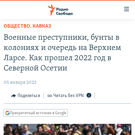
Ссылки
для
упрощенного
ОБЩЕСТВО. КАВКАЗ
ПРОГРАММЫ
доступа
Военные преступники, бунты в
ПОДКАСТЫ
Вернуться
колониях и очередь на Верхнем
к
АВТОРСКИЕ ПРОЕКТЫ
Ларсе. Как прошел 2022 год в
основному
ЦИТАТЫ СВОБОДЫ
содержанию
Северной Осетии
Вернутся
МНЕНИЯ
к
05 января 2023
КУЛЬТУРА
главной
Поделиться
Читать без VPN
навигации
IDEL.РЕАЛИИ
Вернутся
КАВКАЗ.РЕАЛИИ
к
Приоритетный источник в Google
СЕВЕР.РЕАЛИИ
поиску
СИБИРЬ.РЕАЛИИ