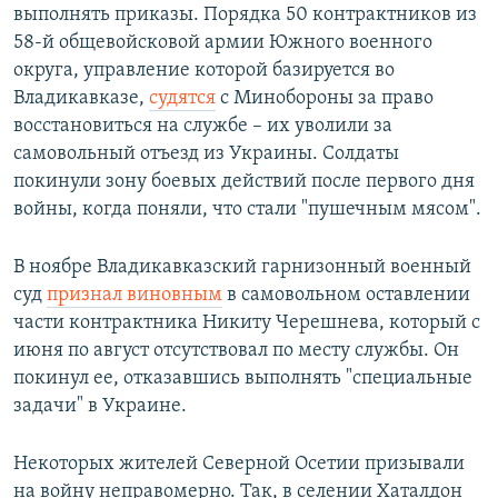
выполнять приказы. Порядка 50 контрактников из
58-й общевойсковой армии Южного военного
округа, управление которой базируется во
Владикавказе,
судятся
с Минобороны за право
восстановиться на службе – их уволили за
самовольный отъезд из Украины. Солдаты
покинули зону боевых действий после первого дня
войны, когда поняли, что стали "пушечным мясом".
В ноябре Владикавказский гарнизонный военный
суд
признал виновным
в самовольном оставлении
части контрактника Никиту Черешнева, который с
июня по август отсутствовал по месту службы. Он
покинул ее, отказавшись выполнять "специальные
задачи" в Украине.
Некоторых жителей Северной Осетии призывали
на войну неправомерно. Так, в селении Хаталдон