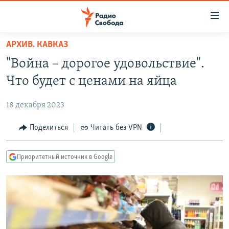
Ссылки
для
упрощенного
АРХИВ. КАВКАЗ
ПРОГРАММЫ
доступа
"Война – дорогое удовольствие".
ПОДКАСТЫ
Вернуться
Что будет с ценами на яйца
к
АВТОРСКИЕ ПРОЕКТЫ
основному
18 декабря 2023
ЦИТАТЫ СВОБОДЫ
содержанию
Вернутся
МНЕНИЯ
Поделиться
Читать без VPN
к
КУЛЬТУРА
главной
Приоритетный источник в Google
навигации
IDEL.РЕАЛИИ
Вернутся
КАВКАЗ.РЕАЛИИ
к
СЕВЕР.РЕАЛИИ
поиску
СИБИРЬ.РЕАЛИИ