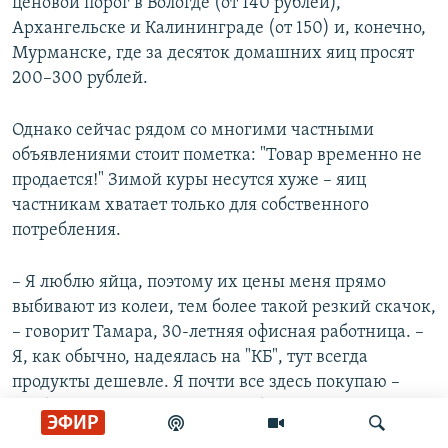
ценовой порог в Вологде (от 140 рублей),
Архангельске и Калининграде (от 150) и, конечно,
Мурманске, где за десяток домашних яиц просят
200–300 рублей.
Однако сейчас рядом со многими частными
объявлениями стоит пометка: "Товар временно не
продается!" Зимой куры несутся хуже – яиц
частникам хватает только для собственного
потребления.
– Я люблю яйца, поэтому их цены меня прямо
выбивают из колеи, тем более такой резкий скачок,
– говорит Тамара, 30-летняя офисная работница. –
Я, как обычно, надеялась на "КБ", тут всегда
продукты дешевле. Я почти все здесь покупаю –
колбасу, сметану и яйца тоже брала. Но и тут они
ЭФИР
уже по 120 рублей. Видимо, скоро придётся