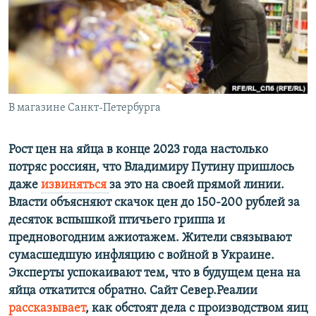
РАСПИСАНИЕ ВЕЩАНИЯ
ПОДПИШИТЕСЬ НА РАССЫЛКУ
СОЦИАЛЬНЫЕ СЕТИ
В магазине Санкт-Петербурга
Рост цен на яйца в конце 2023 года настолько
потряс россиян, что Владимиру Путину пришлось
Все сайты РСЕ/РС
даже
извиняться
за это на своей прямой линии.
Власти объясняют скачок цен до 150-200 рублей за
десяток вспышкой птичьего гриппа и
предновогодним ажиотажем. Жители связывают
сумасшедшую инфляцию с войной в Украине.
Эксперты успокаивают тем, что в будущем цена на
яйца откатится обратно. Сайт Север.Реалии
рассказывает
, как обстоят дела с производством яиц