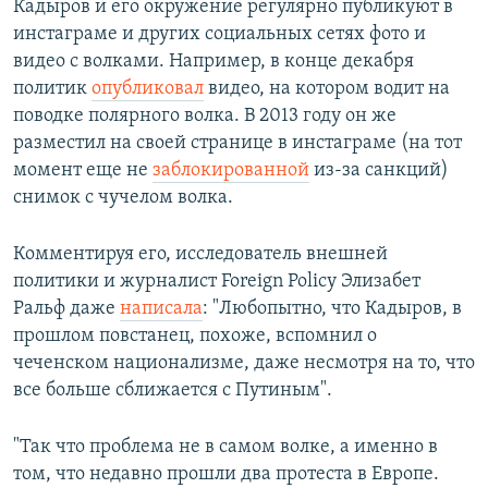
Кадыров и его окружение регулярно публикуют в
инстаграме и других социальных сетях фото и
видео с волками. Например, в конце декабря
политик
опубликовал
видео, на котором водит на
поводке полярного волка. В 2013 году он же
разместил на своей странице в инстаграме (на тот
момент еще не
заблокированной
из-за санкций)
снимок с чучелом волка.
Комментируя его, исследователь внешней
политики и журналист Foreign Policy Элизабет
Ральф даже
написала
: "Любопытно, что Кадыров, в
прошлом повстанец, похоже, вспомнил о
чеченском национализме, даже несмотря на то, что
все больше сближается с Путиным".
"Так что проблема не в самом волке, а именно в
том, что недавно прошли два протеста в Европе.