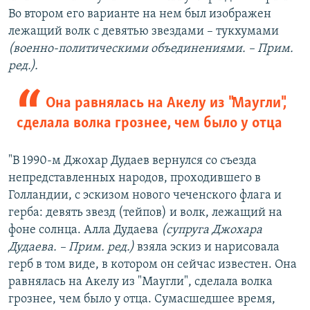
Во втором его варианте на нем был изображен
лежащий волк с девятью звездами – тукхумами
(военно-политическими объединениями. – Прим.
ред.).
Она равнялась на Акелу из "Маугли",
сделала волка грознее, чем было у отца
"В 1990-м Джохар Дудаев вернулся со съезда
непредставленных народов, проходившего в
Голландии, с эскизом нового чеченского флага и
герба: девять звезд (тейпов) и волк, лежащий на
фоне солнца. Алла Дудаева
(супруга Джохара
Дудаева. – Прим. ред.)
взяла эскиз и нарисовала
герб в том виде, в котором он сейчас известен. Она
равнялась на Акелу из "Маугли", сделала волка
грознее, чем было у отца. Сумасшедшее время,