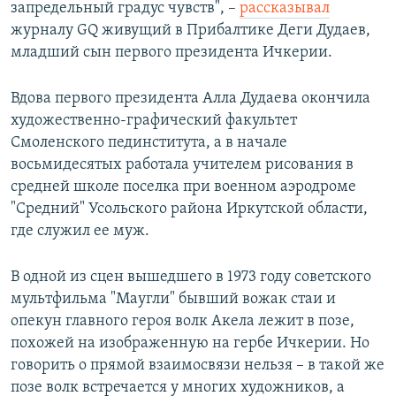
запредельный градус чувств", –
рассказывал
журналу GQ живущий в Прибалтике Деги Дудаев,
младший сын первого президента Ичкерии.
Вдова первого президента Алла Дудаева окончила
художественно-графический факультет
Смоленского пединститута, а в начале
восьмидесятых работала учителем рисования в
средней школе поселка при военном аэродроме
"Средний" Усольского района Иркутской области,
где служил ее муж.
В одной из сцен вышедшего в 1973 году советского
мультфильма "Маугли" бывший вожак стаи и
опекун главного героя волк Акела лежит в позе,
похожей на изображенную на гербе Ичкерии. Но
говорить о прямой взаимосвязи нельзя – в такой же
позе волк встречается у многих художников, а