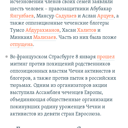
исчезновении членов своих семей заявляли
шесть человек – правозащитники Абубакар
Янгулбаев
, Мансур
Садулаев
и Аслан
Арцуев
, а
также оппозиционные чеченские блогеры
Тумсо
Абдурахманов
, Хасан
Халитов
и
Минкаил
Мализаев
. Часть из них была позже
отпущена
.
Во французском Страсбурге 8 января
прошел
митинг против похищений родственников
оппозиционных властям Чечни активистов и
блогеров, а также против пыток в российских
тюрьмах. Одним из организаторов акции
выступила Ассамблея чеченцев Европы,
объединяющая общественные организации
покинувших родину уроженцев Чечни и
активистов из девяти стран Евросоюза.