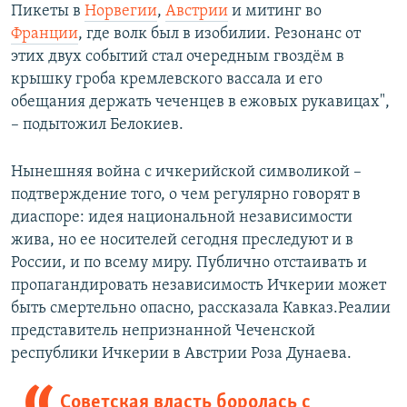
Пикеты в
Норвегии
,
Австрии
и митинг во
Франции
, где волк был в изобилии. Резонанс от
этих двух событий стал очередным гвоздём в
крышку гроба кремлевского вассала и его
обещания держать чеченцев в ежовых рукавицах",
– подытожил Белокиев.
Нынешняя война с ичкерийской символикой –
подтверждение того, о чем регулярно говорят в
диаспоре: идея национальной независимости
жива, но ее носителей сегодня преследуют и в
России, и по всему миру. Публично отстаивать и
пропагандировать независимость Ичкерии может
быть смертельно опасно, рассказала Кавказ.Реалии
представитель непризнанной Чеченской
республики Ичкерии в Австрии Роза Дунаева.
Советская власть боролась с