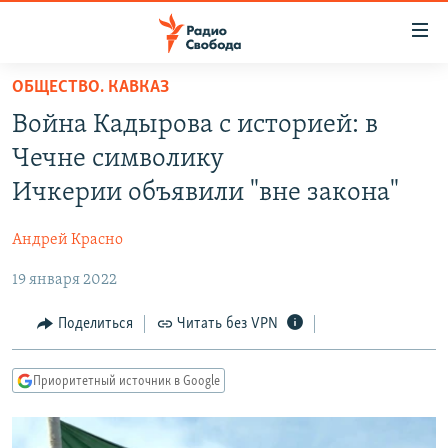
Ссылки
для
упрощенного
ОБЩЕСТВО. КАВКАЗ
ПРОГРАММЫ
доступа
Война Кадырова с историей: в
ПОДКАСТЫ
Вернуться
Чечне символику
к
АВТОРСКИЕ ПРОЕКТЫ
Ичкерии объявили "вне закона"
основному
ЦИТАТЫ СВОБОДЫ
содержанию
Андрей Красно
Вернутся
МНЕНИЯ
к
19 января 2022
КУЛЬТУРА
главной
навигации
IDEL.РЕАЛИИ
Поделиться
Читать без VPN
Вернутся
КАВКАЗ.РЕАЛИИ
к
Приоритетный источник в Google
СЕВЕР.РЕАЛИИ
поиску
СИБИРЬ.РЕАЛИИ