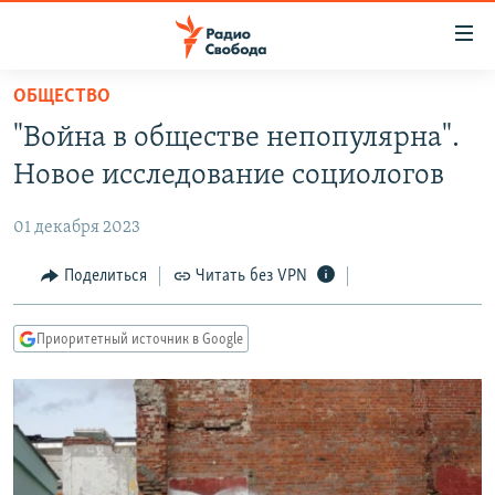
Ссылки
для
упрощенного
ОБЩЕСТВО
ПРОГРАММЫ
доступа
"Война в обществе непопулярна".
ПОДКАСТЫ
Вернуться
Новое исследование социологов
к
АВТОРСКИЕ ПРОЕКТЫ
основному
01 декабря 2023
ЦИТАТЫ СВОБОДЫ
содержанию
Вернутся
МНЕНИЯ
Поделиться
Читать без VPN
к
КУЛЬТУРА
главной
Приоритетный источник в Google
навигации
IDEL.РЕАЛИИ
Вернутся
КАВКАЗ.РЕАЛИИ
к
СЕВЕР.РЕАЛИИ
поиску
СИБИРЬ.РЕАЛИИ