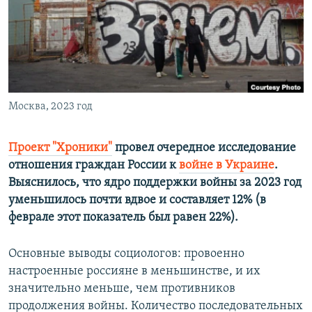
РАСПИСАНИЕ ВЕЩАНИЯ
ПОДПИШИТЕСЬ НА РАССЫЛКУ
СОЦИАЛЬНЫЕ СЕТИ
Москва, 2023 год
Проект "Хроники"
провел очередное исследование
отношения граждан России к
войне в Украине
.
Все сайты РСЕ/РС
Выяснилось, что ядро поддержки войны за 2023 год
уменьшилось почти вдвое и составляет 12% (в
феврале этот показатель был равен 22%).
Основные выводы социологов: провоенно
настроенные россияне в меньшинстве, и их
значительно меньше, чем противников
продолжения войны. Количество последовательных